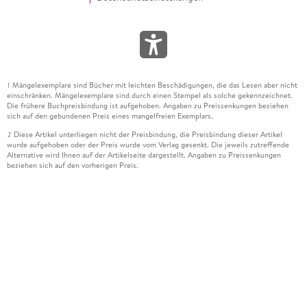
Mängelexemplare sind Bücher mit leichten Beschädigungen, die das Lesen aber nicht
1
einschränken. Mängelexemplare sind durch einen Stempel als solche gekennzeichnet.
Die frühere Buchpreisbindung ist aufgehoben. Angaben zu Preissenkungen beziehen
sich auf den gebundenen Preis eines mangelfreien Exemplars.
Diese Artikel unterliegen nicht der Preisbindung, die Preisbindung dieser Artikel
2
wurde aufgehoben oder der Preis wurde vom Verlag gesenkt. Die jeweils zutreffende
Alternative wird Ihnen auf der Artikelseite dargestellt. Angaben zu Preissenkungen
beziehen sich auf den vorherigen Preis.
Durch Öffnen der Leseprobe willigen Sie ein, dass Daten an den Anbieter der
3
Leseprobe übermittelt werden.
Der gebundene Preis dieses Artikels wird nach Ablauf des auf der Artikelseite
4
dargestellten Datums vom Verlag angehoben.
Der Preisvergleich bezieht sich auf die unverbindliche Preisempfehlung (UVP) des
5
Herstellers.
Der gebundene Preis dieses Artikels wurde vom Verlag gesenkt. Angaben zu
6
Preissenkungen beziehen sich auf den vorherigen Preis.
Die Preisbindung dieses Artikels wurde aufgehoben. Angaben zu Preissenkungen
7