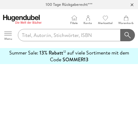
100 Tage Rückgaberecht***
Abholung in über 100 Filialen
Filiale
Konto
Merkzettel
Warenkorb
Hugendubel
Menu
Summer Sale:
13% Rabatt
auf viele Sortimente mit dem
12
mehr
Code
SOMMER13
erfahren