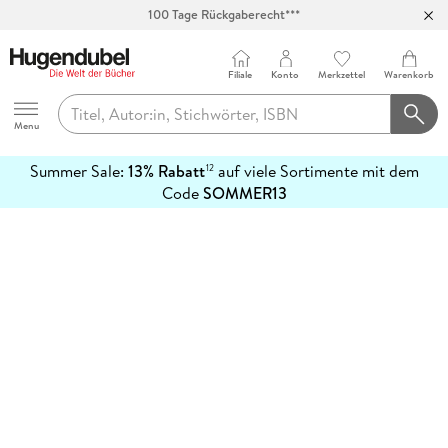
100 Tage Rückgaberecht***
Abholung in über 100 Filialen
Filiale
Konto
Merkzettel
Warenkorb
Hugendubel
Menu
Summer Sale:
13% Rabatt
auf viele Sortimente mit dem
12
mehr
Code
SOMMER13
erfahren