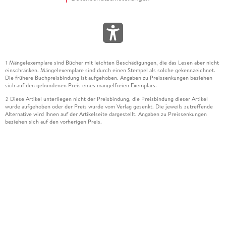
Mängelexemplare sind Bücher mit leichten Beschädigungen, die das Lesen aber nicht
1
einschränken. Mängelexemplare sind durch einen Stempel als solche gekennzeichnet.
Die frühere Buchpreisbindung ist aufgehoben. Angaben zu Preissenkungen beziehen
sich auf den gebundenen Preis eines mangelfreien Exemplars.
Diese Artikel unterliegen nicht der Preisbindung, die Preisbindung dieser Artikel
2
wurde aufgehoben oder der Preis wurde vom Verlag gesenkt. Die jeweils zutreffende
Alternative wird Ihnen auf der Artikelseite dargestellt. Angaben zu Preissenkungen
beziehen sich auf den vorherigen Preis.
Durch Öffnen der Leseprobe willigen Sie ein, dass Daten an den Anbieter der
3
Leseprobe übermittelt werden.
Der gebundene Preis dieses Artikels wird nach Ablauf des auf der Artikelseite
4
dargestellten Datums vom Verlag angehoben.
Der Preisvergleich bezieht sich auf die unverbindliche Preisempfehlung (UVP) des
5
Herstellers.
Der gebundene Preis dieses Artikels wurde vom Verlag gesenkt. Angaben zu
6
Preissenkungen beziehen sich auf den vorherigen Preis.
Die Preisbindung dieses Artikels wurde aufgehoben. Angaben zu Preissenkungen
7