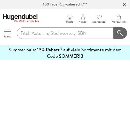
100 Tage Rückgaberecht***
Abholung in über 100 Filialen
Filiale
Konto
Merkzettel
Warenkorb
Hugendubel
Menu
Summer Sale:
13% Rabatt
auf viele Sortimente mit dem
12
mehr
Code
SOMMER13
erfahren