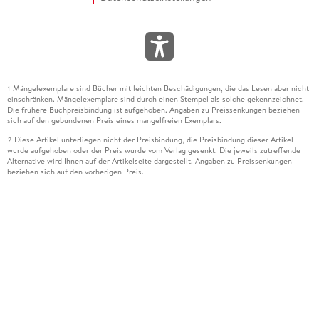
Mängelexemplare sind Bücher mit leichten Beschädigungen, die das Lesen aber nicht
1
einschränken. Mängelexemplare sind durch einen Stempel als solche gekennzeichnet.
Die frühere Buchpreisbindung ist aufgehoben. Angaben zu Preissenkungen beziehen
sich auf den gebundenen Preis eines mangelfreien Exemplars.
Diese Artikel unterliegen nicht der Preisbindung, die Preisbindung dieser Artikel
2
wurde aufgehoben oder der Preis wurde vom Verlag gesenkt. Die jeweils zutreffende
Alternative wird Ihnen auf der Artikelseite dargestellt. Angaben zu Preissenkungen
beziehen sich auf den vorherigen Preis.
Durch Öffnen der Leseprobe willigen Sie ein, dass Daten an den Anbieter der
3
Leseprobe übermittelt werden.
Der gebundene Preis dieses Artikels wird nach Ablauf des auf der Artikelseite
4
dargestellten Datums vom Verlag angehoben.
Der Preisvergleich bezieht sich auf die unverbindliche Preisempfehlung (UVP) des
5
Herstellers.
Der gebundene Preis dieses Artikels wurde vom Verlag gesenkt. Angaben zu
6
Preissenkungen beziehen sich auf den vorherigen Preis.
Die Preisbindung dieses Artikels wurde aufgehoben. Angaben zu Preissenkungen
7