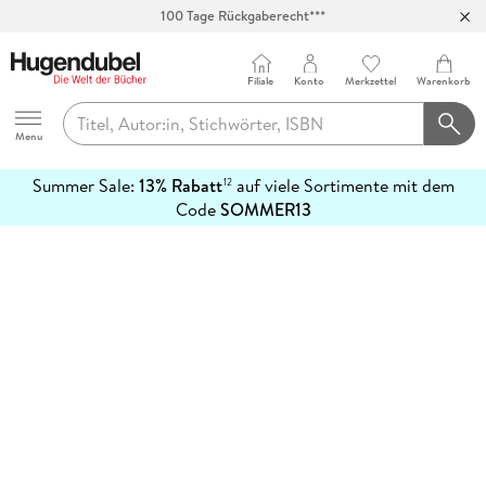
100 Tage Rückgaberecht***
Abholung in über 100 Filialen
Filiale
Konto
Merkzettel
Warenkorb
Hugendubel
Menu
Summer Sale:
13% Rabatt
auf viele Sortimente mit dem
12
mehr
Code
SOMMER13
erfahren