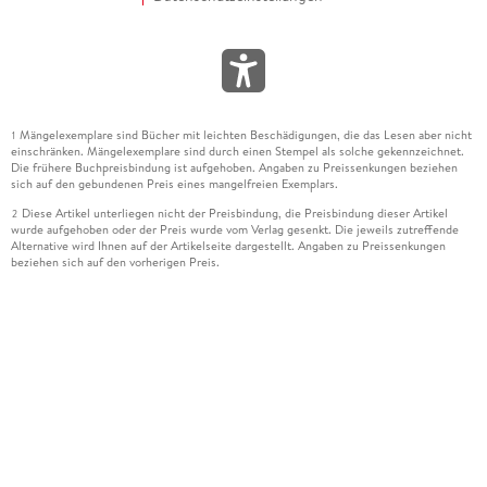
Mängelexemplare sind Bücher mit leichten Beschädigungen, die das Lesen aber nicht
1
einschränken. Mängelexemplare sind durch einen Stempel als solche gekennzeichnet.
Die frühere Buchpreisbindung ist aufgehoben. Angaben zu Preissenkungen beziehen
sich auf den gebundenen Preis eines mangelfreien Exemplars.
Diese Artikel unterliegen nicht der Preisbindung, die Preisbindung dieser Artikel
2
wurde aufgehoben oder der Preis wurde vom Verlag gesenkt. Die jeweils zutreffende
Alternative wird Ihnen auf der Artikelseite dargestellt. Angaben zu Preissenkungen
beziehen sich auf den vorherigen Preis.
Durch Öffnen der Leseprobe willigen Sie ein, dass Daten an den Anbieter der
3
Leseprobe übermittelt werden.
Der gebundene Preis dieses Artikels wird nach Ablauf des auf der Artikelseite
4
dargestellten Datums vom Verlag angehoben.
Der Preisvergleich bezieht sich auf die unverbindliche Preisempfehlung (UVP) des
5
Herstellers.
Der gebundene Preis dieses Artikels wurde vom Verlag gesenkt. Angaben zu
6
Preissenkungen beziehen sich auf den vorherigen Preis.
Die Preisbindung dieses Artikels wurde aufgehoben. Angaben zu Preissenkungen
7