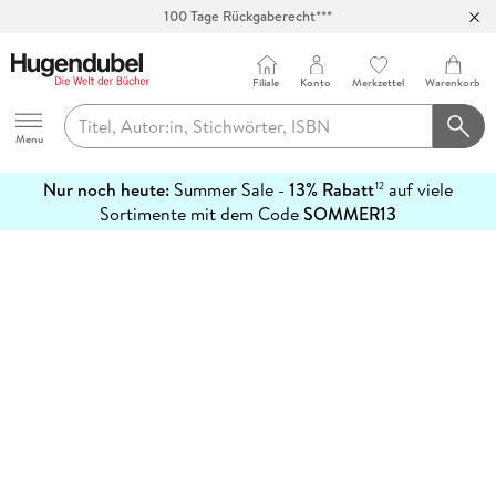
100 Tage Rückgaberecht***
Abholung in über 100 Filialen
Filiale
Konto
Merkzettel
Warenkorb
Hugendubel
Menu
Nur noch heute:
Summer Sale -
13% Rabatt
auf viele
12
mehr
Sortimente mit dem Code
SOMMER13
erfahren