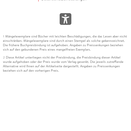
Mängelexemplare sind Bücher mit leichten Beschädigungen, die das Lesen aber nicht
1
einschränken. Mängelexemplare sind durch einen Stempel als solche gekennzeichnet.
Die frühere Buchpreisbindung ist aufgehoben. Angaben zu Preissenkungen beziehen
sich auf den gebundenen Preis eines mangelfreien Exemplars.
Diese Artikel unterliegen nicht der Preisbindung, die Preisbindung dieser Artikel
2
wurde aufgehoben oder der Preis wurde vom Verlag gesenkt. Die jeweils zutreffende
Alternative wird Ihnen auf der Artikelseite dargestellt. Angaben zu Preissenkungen
beziehen sich auf den vorherigen Preis.
Durch Öffnen der Leseprobe willigen Sie ein, dass Daten an den Anbieter der
3
Leseprobe übermittelt werden.
Der gebundene Preis dieses Artikels wird nach Ablauf des auf der Artikelseite
4
dargestellten Datums vom Verlag angehoben.
Der Preisvergleich bezieht sich auf die unverbindliche Preisempfehlung (UVP) des
5
Herstellers.
Der gebundene Preis dieses Artikels wurde vom Verlag gesenkt. Angaben zu
6
Preissenkungen beziehen sich auf den vorherigen Preis.
Die Preisbindung dieses Artikels wurde aufgehoben. Angaben zu Preissenkungen
7