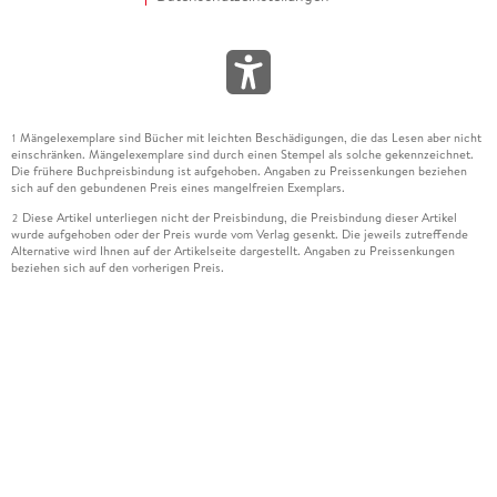
Mängelexemplare sind Bücher mit leichten Beschädigungen, die das Lesen aber nicht
1
einschränken. Mängelexemplare sind durch einen Stempel als solche gekennzeichnet.
Die frühere Buchpreisbindung ist aufgehoben. Angaben zu Preissenkungen beziehen
sich auf den gebundenen Preis eines mangelfreien Exemplars.
Diese Artikel unterliegen nicht der Preisbindung, die Preisbindung dieser Artikel
2
wurde aufgehoben oder der Preis wurde vom Verlag gesenkt. Die jeweils zutreffende
Alternative wird Ihnen auf der Artikelseite dargestellt. Angaben zu Preissenkungen
beziehen sich auf den vorherigen Preis.
Durch Öffnen der Leseprobe willigen Sie ein, dass Daten an den Anbieter der
3
Leseprobe übermittelt werden.
Der gebundene Preis dieses Artikels wird nach Ablauf des auf der Artikelseite
4
dargestellten Datums vom Verlag angehoben.
Der Preisvergleich bezieht sich auf die unverbindliche Preisempfehlung (UVP) des
5
Herstellers.
Der gebundene Preis dieses Artikels wurde vom Verlag gesenkt. Angaben zu
6
Preissenkungen beziehen sich auf den vorherigen Preis.
Die Preisbindung dieses Artikels wurde aufgehoben. Angaben zu Preissenkungen
7