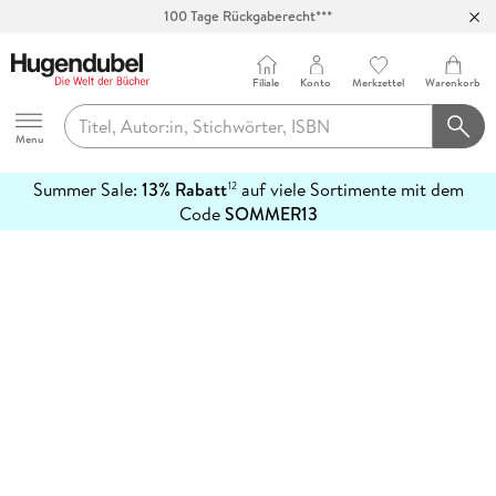
100 Tage Rückgaberecht***
Abholung in über 100 Filialen
Filiale
Konto
Merkzettel
Warenkorb
Hugendubel
Menu
Summer Sale:
13% Rabatt
auf viele Sortimente mit dem
12
mehr
Code
SOMMER13
erfahren