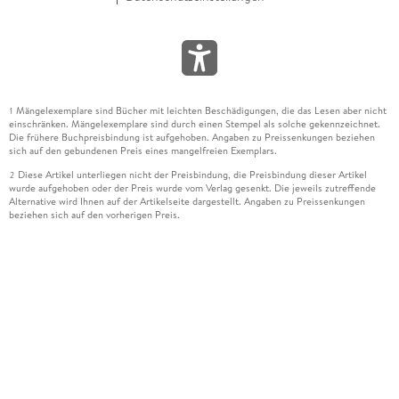
Mängelexemplare sind Bücher mit leichten Beschädigungen, die das Lesen aber nicht
1
einschränken. Mängelexemplare sind durch einen Stempel als solche gekennzeichnet.
Die frühere Buchpreisbindung ist aufgehoben. Angaben zu Preissenkungen beziehen
sich auf den gebundenen Preis eines mangelfreien Exemplars.
Diese Artikel unterliegen nicht der Preisbindung, die Preisbindung dieser Artikel
2
wurde aufgehoben oder der Preis wurde vom Verlag gesenkt. Die jeweils zutreffende
Alternative wird Ihnen auf der Artikelseite dargestellt. Angaben zu Preissenkungen
beziehen sich auf den vorherigen Preis.
Durch Öffnen der Leseprobe willigen Sie ein, dass Daten an den Anbieter der
3
Leseprobe übermittelt werden.
Der gebundene Preis dieses Artikels wird nach Ablauf des auf der Artikelseite
4
dargestellten Datums vom Verlag angehoben.
Der Preisvergleich bezieht sich auf die unverbindliche Preisempfehlung (UVP) des
5
Herstellers.
Der gebundene Preis dieses Artikels wurde vom Verlag gesenkt. Angaben zu
6
Preissenkungen beziehen sich auf den vorherigen Preis.
Die Preisbindung dieses Artikels wurde aufgehoben. Angaben zu Preissenkungen
7