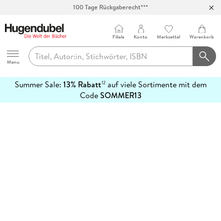
100 Tage Rückgaberecht***
Abholung in über 100 Filialen
Filiale
Konto
Merkzettel
Warenkorb
Hugendubel
Menu
Summer Sale:
13% Rabatt
auf viele Sortimente mit dem
12
mehr
Code
SOMMER13
erfahren