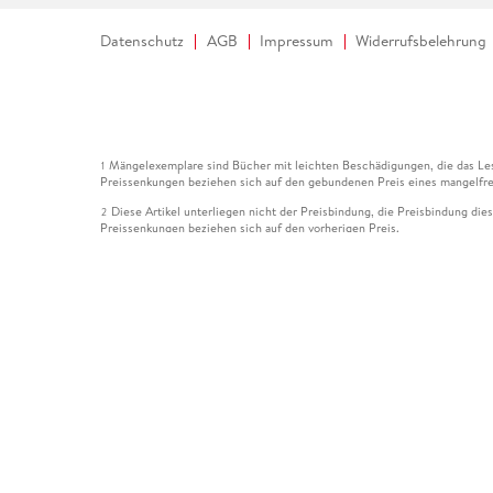
Datenschutz
AGB
Impressum
Widerrufsbelehrung
Mängelexemplare sind Bücher mit leichten Beschädigungen, die das Les
1
Preissenkungen beziehen sich auf den gebundenen Preis eines mangelfre
Diese Artikel unterliegen nicht der Preisbindung, die Preisbindung die
2
Preissenkungen beziehen sich auf den vorherigen Preis.
Durch Öffnen der Leseprobe willigen Sie ein, dass Daten an den Anbie
3
Der gebundene Preis dieses Artikels wird nach Ablauf des auf der Arti
4
Der Preisvergleich bezieht sich auf die unverbindliche Preisempfehlun
5
Der gebundene Preis dieses Artikels wurde vom Verlag gesenkt. Angabe
6
Die Preisbindung dieses Artikels wurde aufgehoben. Angaben zu Preis
7
Der gebundene Preis dieses Artikels wird nach Ablauf des auf der Arti
8
Ihr Gutschein SOMMER13 gilt bis einschließlich 10.08.2026. Sie könne
12
gültig für gesetzlich preisgebundene Artikel (deutschsprachige Bücher 
Gutscheinen und Geschenkkarten kombinierbar. Eine Barauszahlung ist ni