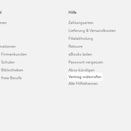
l
Hilfe
hmen
Zahlungsarten
Lieferung & Versandkosten
Filialabholung
mationen
Retoure
ür Firmenkunden
eBooks laden
r Schulen
Passwort vergessen
r Bibliotheken
Abos kündigen
Vertrag widerrufen
r freie Berufe
Alle Hilfethemen