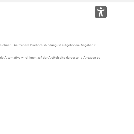
eichnet. Die frühere Buchpreisbindung ist aufgehoben. Angaben zu
e Alternative wird Ihnen auf der Artikelseite dargestellt. Angaben zu
ur Abholung mit Zahlung in der Filiale möglich. Der Gutschein ist nicht
t und das Hugendubel Hörbuch Abo. Der Gutschein ist nicht mit anderen