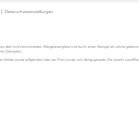
Datenschutzeinstellungen
en aber nicht einschränken. Mängelexemplare sind durch einen Stempel als solche gekennz
ien Exemplars.
ser Artikel wurde aufgehoben oder der Preis wurde vom Verlag gesenkt. Die jeweils zutreffend
ter der Leseprobe übermittelt werden.
kelseite dargestellten Datums vom Verlag angehoben.
g (UVP) des Herstellers.
n zu Preissenkungen beziehen sich auf den vorherigen Preis.
senkungen beziehen sich auf den letzten gebundenen Preis.
kelseite dargestellten Datums vom Verlag angehoben.
n den Gutschein ausschließlich online einlösen unter www.hugendubel.de. Keine Bestellung z
und eBooks) sowie für preisgebundene Kalender, tolino shine (4016621130466), tolino selec
cht möglich. Ein Weiterverkauf und der Handel des Gutscheincodes sind nicht gestattet.