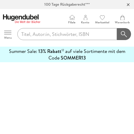
100 Tage Rückgaberecht***
Abholung in über 100 Filialen
Filiale
Konto
Merkzettel
Warenkorb
Hugendubel
Menu
Summer Sale:
13% Rabatt
auf viele Sortimente mit dem
12
mehr
Code
SOMMER13
erfahren