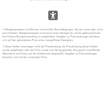
Mängelexemplare sind Bücher mit leichten Beschädigungen, die das Lesen aber nicht
1
einschränken. Mängelexemplare sind durch einen Stempel als solche gekennzeichnet.
Die frühere Buchpreisbindung ist aufgehoben. Angaben zu Preissenkungen beziehen
sich auf den gebundenen Preis eines mangelfreien Exemplars.
Diese Artikel unterliegen nicht der Preisbindung, die Preisbindung dieser Artikel
2
wurde aufgehoben oder der Preis wurde vom Verlag gesenkt. Die jeweils zutreffende
Alternative wird Ihnen auf der Artikelseite dargestellt. Angaben zu Preissenkungen
beziehen sich auf den vorherigen Preis.
Durch Öffnen der Leseprobe willigen Sie ein, dass Daten an den Anbieter der
3
Leseprobe übermittelt werden.
Der gebundene Preis dieses Artikels wird nach Ablauf des auf der Artikelseite
4
dargestellten Datums vom Verlag angehoben.
Der Preisvergleich bezieht sich auf die unverbindliche Preisempfehlung (UVP) des
5
Herstellers.
Der gebundene Preis dieses Artikels wurde vom Verlag gesenkt. Angaben zu
6
Preissenkungen beziehen sich auf den vorherigen Preis.
Die Preisbindung dieses Artikels wurde aufgehoben. Angaben zu Preissenkungen
7