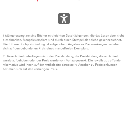
Mängelexemplare sind Bücher mit leichten Beschädigungen, die das Lesen aber nicht
1
einschränken. Mängelexemplare sind durch einen Stempel als solche gekennzeichnet.
Die frühere Buchpreisbindung ist aufgehoben. Angaben zu Preissenkungen beziehen
sich auf den gebundenen Preis eines mangelfreien Exemplars.
Diese Artikel unterliegen nicht der Preisbindung, die Preisbindung dieser Artikel
2
wurde aufgehoben oder der Preis wurde vom Verlag gesenkt. Die jeweils zutreffende
Alternative wird Ihnen auf der Artikelseite dargestellt. Angaben zu Preissenkungen
beziehen sich auf den vorherigen Preis.
Durch Öffnen der Leseprobe willigen Sie ein, dass Daten an den Anbieter der
3
Leseprobe übermittelt werden.
Der gebundene Preis dieses Artikels wird nach Ablauf des auf der Artikelseite
4
dargestellten Datums vom Verlag angehoben.
Der Preisvergleich bezieht sich auf die unverbindliche Preisempfehlung (UVP) des
5
Herstellers.
Der gebundene Preis dieses Artikels wurde vom Verlag gesenkt. Angaben zu
6
Preissenkungen beziehen sich auf den vorherigen Preis.
Die Preisbindung dieses Artikels wurde aufgehoben. Angaben zu Preissenkungen
7