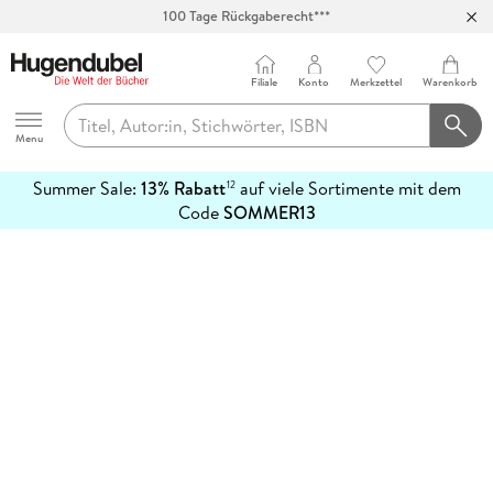
100 Tage Rückgaberecht***
Abholung in über 100 Filialen
Filiale
Konto
Merkzettel
Warenkorb
Hugendubel
Menu
Summer Sale:
13% Rabatt
auf viele Sortimente mit dem
12
mehr
Code
SOMMER13
erfahren