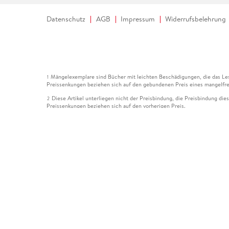
Datenschutz
AGB
Impressum
Widerrufsbelehrung
Mängelexemplare sind Bücher mit leichten Beschädigungen, die das Les
1
Preissenkungen beziehen sich auf den gebundenen Preis eines mangelfre
Diese Artikel unterliegen nicht der Preisbindung, die Preisbindung die
2
Preissenkungen beziehen sich auf den vorherigen Preis.
Durch Öffnen der Leseprobe willigen Sie ein, dass Daten an den Anbie
3
Der gebundene Preis dieses Artikels wird nach Ablauf des auf der Arti
4
Der Preisvergleich bezieht sich auf die unverbindliche Preisempfehlun
5
Der gebundene Preis dieses Artikels wurde vom Verlag gesenkt. Angabe
6
Die Preisbindung dieses Artikels wurde aufgehoben. Angaben zu Preis
7
Der gebundene Preis dieses Artikels wird nach Ablauf des auf der Arti
8
Ihr Gutschein SOMMER13 gilt bis einschließlich 10.08.2026. Sie könne
12
gültig für gesetzlich preisgebundene Artikel (deutschsprachige Bücher 
Gutscheinen und Geschenkkarten kombinierbar. Eine Barauszahlung ist ni