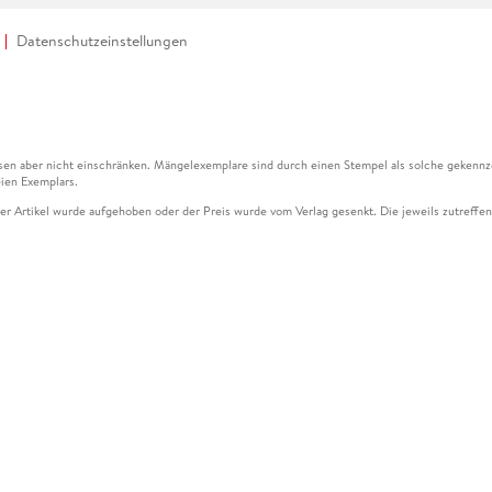
Datenschutzeinstellungen
en aber nicht einschränken. Mängelexemplare sind durch einen Stempel als solche gekennz
ien Exemplars.
ser Artikel wurde aufgehoben oder der Preis wurde vom Verlag gesenkt. Die jeweils zutreffend
ter der Leseprobe übermittelt werden.
kelseite dargestellten Datums vom Verlag angehoben.
g (UVP) des Herstellers.
n zu Preissenkungen beziehen sich auf den vorherigen Preis.
senkungen beziehen sich auf den letzten gebundenen Preis.
kelseite dargestellten Datums vom Verlag angehoben.
n den Gutschein ausschließlich online einlösen unter www.hugendubel.de. Keine Bestellung z
und eBooks) sowie für preisgebundene Kalender, tolino shine (4016621130466), tolino selec
cht möglich. Ein Weiterverkauf und der Handel des Gutscheincodes sind nicht gestattet.