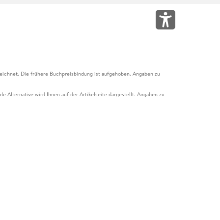
eichnet. Die frühere Buchpreisbindung ist aufgehoben. Angaben zu
e Alternative wird Ihnen auf der Artikelseite dargestellt. Angaben zu
ur Abholung mit Zahlung in der Filiale möglich. Der Gutschein ist nicht
t und das Hugendubel Hörbuch Abo. Der Gutschein ist nicht mit anderen