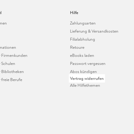
l
Hilfe
hmen
Zahlungsarten
Lieferung & Versandkosten
Filialabholung
mationen
Retoure
ür Firmenkunden
eBooks laden
r Schulen
Passwort vergessen
r Bibliotheken
Abos kündigen
Vertrag widerrufen
r freie Berufe
Alle Hilfethemen