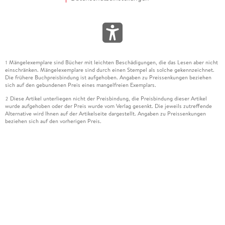
Mängelexemplare sind Bücher mit leichten Beschädigungen, die das Lesen aber nicht
1
einschränken. Mängelexemplare sind durch einen Stempel als solche gekennzeichnet.
Die frühere Buchpreisbindung ist aufgehoben. Angaben zu Preissenkungen beziehen
sich auf den gebundenen Preis eines mangelfreien Exemplars.
Diese Artikel unterliegen nicht der Preisbindung, die Preisbindung dieser Artikel
2
wurde aufgehoben oder der Preis wurde vom Verlag gesenkt. Die jeweils zutreffende
Alternative wird Ihnen auf der Artikelseite dargestellt. Angaben zu Preissenkungen
beziehen sich auf den vorherigen Preis.
Durch Öffnen der Leseprobe willigen Sie ein, dass Daten an den Anbieter der
3
Leseprobe übermittelt werden.
Der gebundene Preis dieses Artikels wird nach Ablauf des auf der Artikelseite
4
dargestellten Datums vom Verlag angehoben.
Der Preisvergleich bezieht sich auf die unverbindliche Preisempfehlung (UVP) des
5
Herstellers.
Der gebundene Preis dieses Artikels wurde vom Verlag gesenkt. Angaben zu
6
Preissenkungen beziehen sich auf den vorherigen Preis.
Die Preisbindung dieses Artikels wurde aufgehoben. Angaben zu Preissenkungen
7