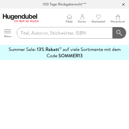
100 Tage Rückgaberecht***
Abholung in über 100 Filialen
Filiale
Konto
Merkzettel
Warenkorb
Hugendubel
Menu
Summer Sale:
13% Rabatt
auf viele Sortimente mit dem
12
mehr
Code
SOMMER13
erfahren