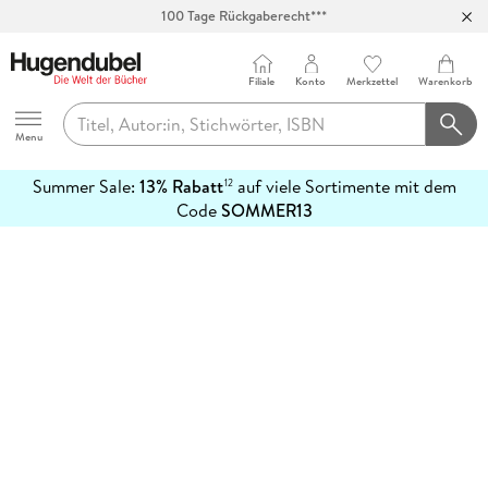
100 Tage Rückgaberecht***
Abholung in über 100 Filialen
Filiale
Konto
Merkzettel
Warenkorb
Hugendubel
Menu
Summer Sale:
13% Rabatt
auf viele Sortimente mit dem
12
mehr
Code
SOMMER13
erfahren