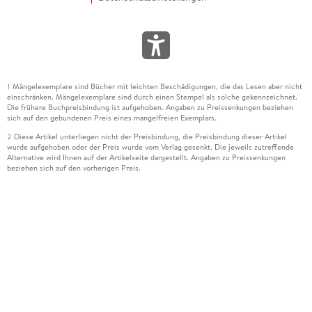
Mängelexemplare sind Bücher mit leichten Beschädigungen, die das Lesen aber nicht
1
einschränken. Mängelexemplare sind durch einen Stempel als solche gekennzeichnet.
Die frühere Buchpreisbindung ist aufgehoben. Angaben zu Preissenkungen beziehen
sich auf den gebundenen Preis eines mangelfreien Exemplars.
Diese Artikel unterliegen nicht der Preisbindung, die Preisbindung dieser Artikel
2
wurde aufgehoben oder der Preis wurde vom Verlag gesenkt. Die jeweils zutreffende
Alternative wird Ihnen auf der Artikelseite dargestellt. Angaben zu Preissenkungen
beziehen sich auf den vorherigen Preis.
Durch Öffnen der Leseprobe willigen Sie ein, dass Daten an den Anbieter der
3
Leseprobe übermittelt werden.
Der gebundene Preis dieses Artikels wird nach Ablauf des auf der Artikelseite
4
dargestellten Datums vom Verlag angehoben.
Der Preisvergleich bezieht sich auf die unverbindliche Preisempfehlung (UVP) des
5
Herstellers.
Der gebundene Preis dieses Artikels wurde vom Verlag gesenkt. Angaben zu
6
Preissenkungen beziehen sich auf den vorherigen Preis.
Die Preisbindung dieses Artikels wurde aufgehoben. Angaben zu Preissenkungen
7