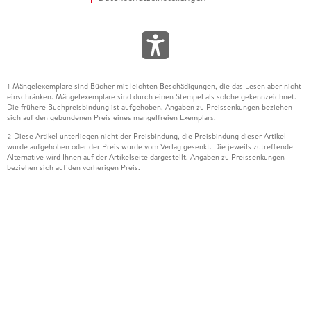
Mängelexemplare sind Bücher mit leichten Beschädigungen, die das Lesen aber nicht
1
einschränken. Mängelexemplare sind durch einen Stempel als solche gekennzeichnet.
Die frühere Buchpreisbindung ist aufgehoben. Angaben zu Preissenkungen beziehen
sich auf den gebundenen Preis eines mangelfreien Exemplars.
Diese Artikel unterliegen nicht der Preisbindung, die Preisbindung dieser Artikel
2
wurde aufgehoben oder der Preis wurde vom Verlag gesenkt. Die jeweils zutreffende
Alternative wird Ihnen auf der Artikelseite dargestellt. Angaben zu Preissenkungen
beziehen sich auf den vorherigen Preis.
Durch Öffnen der Leseprobe willigen Sie ein, dass Daten an den Anbieter der
3
Leseprobe übermittelt werden.
Der gebundene Preis dieses Artikels wird nach Ablauf des auf der Artikelseite
4
dargestellten Datums vom Verlag angehoben.
Der Preisvergleich bezieht sich auf die unverbindliche Preisempfehlung (UVP) des
5
Herstellers.
Der gebundene Preis dieses Artikels wurde vom Verlag gesenkt. Angaben zu
6
Preissenkungen beziehen sich auf den vorherigen Preis.
Die Preisbindung dieses Artikels wurde aufgehoben. Angaben zu Preissenkungen
7