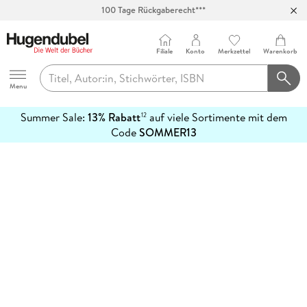
100 Tage Rückgaberecht***
Abholung in über 100 Filialen
Filiale
Konto
Merkzettel
Warenkorb
Hugendubel
Menu
Summer Sale:
13% Rabatt
auf viele Sortimente mit dem
12
mehr
Code
SOMMER13
erfahren