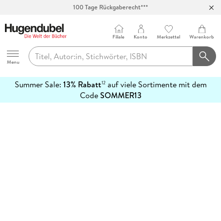
100 Tage Rückgaberecht***
Abholung in über 100 Filialen
Filiale
Konto
Merkzettel
Warenkorb
Hugendubel
Menu
Summer Sale:
13% Rabatt
auf viele Sortimente mit dem
12
mehr
Code
SOMMER13
erfahren