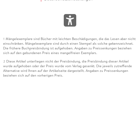
Mängelexemplare sind Bücher mit leichten Beschädigungen, die das Lesen aber nicht
1
einschränken. Mängelexemplare sind durch einen Stempel als solche gekennzeichnet.
Die frühere Buchpreisbindung ist aufgehoben. Angaben zu Preissenkungen beziehen
sich auf den gebundenen Preis eines mangelfreien Exemplars.
Diese Artikel unterliegen nicht der Preisbindung, die Preisbindung dieser Artikel
2
wurde aufgehoben oder der Preis wurde vom Verlag gesenkt. Die jeweils zutreffende
Alternative wird Ihnen auf der Artikelseite dargestellt. Angaben zu Preissenkungen
beziehen sich auf den vorherigen Preis.
Durch Öffnen der Leseprobe willigen Sie ein, dass Daten an den Anbieter der
3
Leseprobe übermittelt werden.
Der gebundene Preis dieses Artikels wird nach Ablauf des auf der Artikelseite
4
dargestellten Datums vom Verlag angehoben.
Der Preisvergleich bezieht sich auf die unverbindliche Preisempfehlung (UVP) des
5
Herstellers.
Der gebundene Preis dieses Artikels wurde vom Verlag gesenkt. Angaben zu
6
Preissenkungen beziehen sich auf den vorherigen Preis.
Die Preisbindung dieses Artikels wurde aufgehoben. Angaben zu Preissenkungen
7