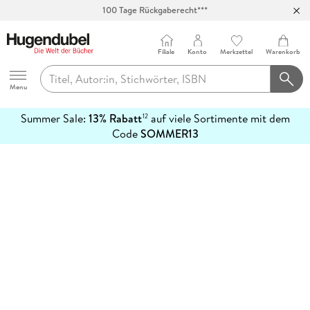
100 Tage Rückgaberecht***
Abholung in über 100 Filialen
Filiale
Konto
Merkzettel
Warenkorb
Hugendubel
Menu
Summer Sale:
13% Rabatt
auf viele Sortimente mit dem
12
mehr
Code
SOMMER13
erfahren