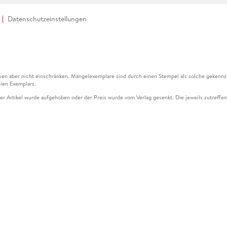
Datenschutzeinstellungen
en aber nicht einschränken. Mängelexemplare sind durch einen Stempel als solche gekennz
ien Exemplars.
ser Artikel wurde aufgehoben oder der Preis wurde vom Verlag gesenkt. Die jeweils zutreffend
ter der Leseprobe übermittelt werden.
kelseite dargestellten Datums vom Verlag angehoben.
g (UVP) des Herstellers.
n zu Preissenkungen beziehen sich auf den vorherigen Preis.
senkungen beziehen sich auf den letzten gebundenen Preis.
kelseite dargestellten Datums vom Verlag angehoben.
n den Gutschein ausschließlich online einlösen unter www.hugendubel.de. Keine Bestellung z
und eBooks) sowie für preisgebundene Kalender, tolino shine (4016621130466), tolino selec
cht möglich. Ein Weiterverkauf und der Handel des Gutscheincodes sind nicht gestattet.