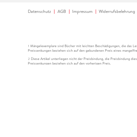
Datenschutz
AGB
Impressum
Widerrufsbelehrung
Mängelexemplare sind Bücher mit leichten Beschädigungen, die das Les
1
Preissenkungen beziehen sich auf den gebundenen Preis eines mangelfre
Diese Artikel unterliegen nicht der Preisbindung, die Preisbindung die
2
Preissenkungen beziehen sich auf den vorherigen Preis.
Durch Öffnen der Leseprobe willigen Sie ein, dass Daten an den Anbie
3
Der gebundene Preis dieses Artikels wird nach Ablauf des auf der Arti
4
Der Preisvergleich bezieht sich auf die unverbindliche Preisempfehlun
5
Der gebundene Preis dieses Artikels wurde vom Verlag gesenkt. Angabe
6
Die Preisbindung dieses Artikels wurde aufgehoben. Angaben zu Preis
7
Der gebundene Preis dieses Artikels wird nach Ablauf des auf der Arti
8
Ihr Gutschein SOMMER13 gilt bis einschließlich 10.08.2026. Sie könne
12
gültig für gesetzlich preisgebundene Artikel (deutschsprachige Bücher 
Gutscheinen und Geschenkkarten kombinierbar. Eine Barauszahlung ist ni