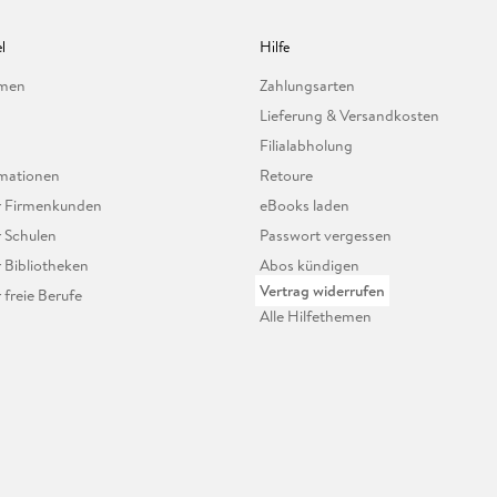
l
Hilfe
hmen
Zahlungsarten
Lieferung & Versandkosten
Filialabholung
mationen
Retoure
ür Firmenkunden
eBooks laden
r Schulen
Passwort vergessen
r Bibliotheken
Abos kündigen
Vertrag widerrufen
r freie Berufe
Alle Hilfethemen