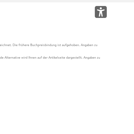
eichnet. Die frühere Buchpreisbindung ist aufgehoben. Angaben zu
e Alternative wird Ihnen auf der Artikelseite dargestellt. Angaben zu
ur Abholung mit Zahlung in der Filiale möglich. Der Gutschein ist nicht
t und das Hugendubel Hörbuch Abo. Der Gutschein ist nicht mit anderen