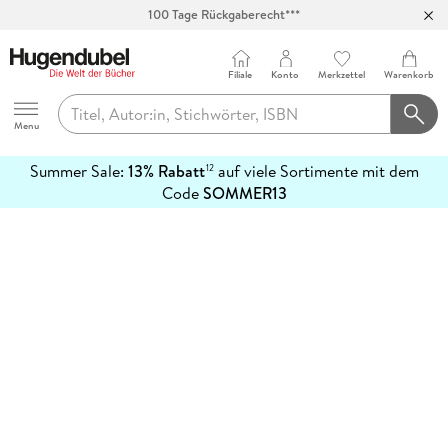
100 Tage Rückgaberecht***
Abholung in über 100 Filialen
Filiale
Konto
Merkzettel
Warenkorb
Hugendubel
Menu
Summer Sale:
13% Rabatt
auf viele Sortimente mit dem
12
mehr
Code
SOMMER13
erfahren