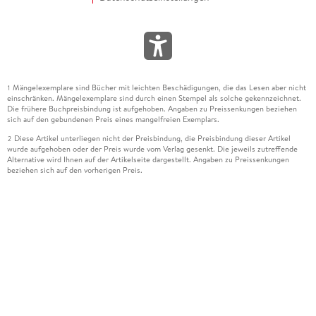
Mängelexemplare sind Bücher mit leichten Beschädigungen, die das Lesen aber nicht
1
einschränken. Mängelexemplare sind durch einen Stempel als solche gekennzeichnet.
Die frühere Buchpreisbindung ist aufgehoben. Angaben zu Preissenkungen beziehen
sich auf den gebundenen Preis eines mangelfreien Exemplars.
Diese Artikel unterliegen nicht der Preisbindung, die Preisbindung dieser Artikel
2
wurde aufgehoben oder der Preis wurde vom Verlag gesenkt. Die jeweils zutreffende
Alternative wird Ihnen auf der Artikelseite dargestellt. Angaben zu Preissenkungen
beziehen sich auf den vorherigen Preis.
Durch Öffnen der Leseprobe willigen Sie ein, dass Daten an den Anbieter der
3
Leseprobe übermittelt werden.
Der gebundene Preis dieses Artikels wird nach Ablauf des auf der Artikelseite
4
dargestellten Datums vom Verlag angehoben.
Der Preisvergleich bezieht sich auf die unverbindliche Preisempfehlung (UVP) des
5
Herstellers.
Der gebundene Preis dieses Artikels wurde vom Verlag gesenkt. Angaben zu
6
Preissenkungen beziehen sich auf den vorherigen Preis.
Die Preisbindung dieses Artikels wurde aufgehoben. Angaben zu Preissenkungen
7