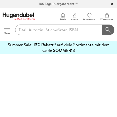
100 Tage Rückgaberecht***
Abholung in über 100 Filialen
Filiale
Konto
Merkzettel
Warenkorb
Hugendubel
Menu
Summer Sale:
13% Rabatt
auf viele Sortimente mit dem
12
mehr
Code
SOMMER13
erfahren