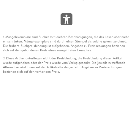
Mängelexemplare sind Bücher mit leichten Beschädigungen, die das Lesen aber nicht
1
einschränken. Mängelexemplare sind durch einen Stempel als solche gekennzeichnet.
Die frühere Buchpreisbindung ist aufgehoben. Angaben zu Preissenkungen beziehen
sich auf den gebundenen Preis eines mangelfreien Exemplars.
Diese Artikel unterliegen nicht der Preisbindung, die Preisbindung dieser Artikel
2
wurde aufgehoben oder der Preis wurde vom Verlag gesenkt. Die jeweils zutreffende
Alternative wird Ihnen auf der Artikelseite dargestellt. Angaben zu Preissenkungen
beziehen sich auf den vorherigen Preis.
Durch Öffnen der Leseprobe willigen Sie ein, dass Daten an den Anbieter der
3
Leseprobe übermittelt werden.
Der gebundene Preis dieses Artikels wird nach Ablauf des auf der Artikelseite
4
dargestellten Datums vom Verlag angehoben.
Der Preisvergleich bezieht sich auf die unverbindliche Preisempfehlung (UVP) des
5
Herstellers.
Der gebundene Preis dieses Artikels wurde vom Verlag gesenkt. Angaben zu
6
Preissenkungen beziehen sich auf den vorherigen Preis.
Die Preisbindung dieses Artikels wurde aufgehoben. Angaben zu Preissenkungen
7