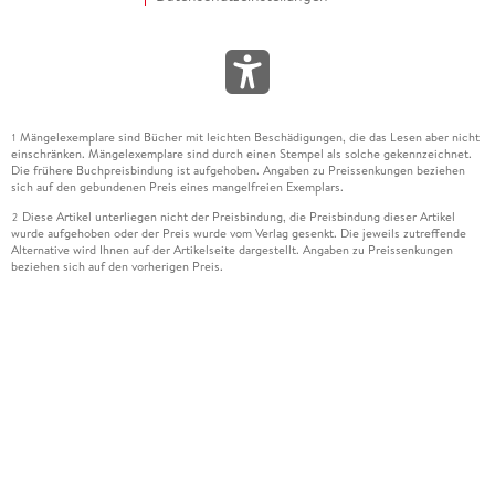
Mängelexemplare sind Bücher mit leichten Beschädigungen, die das Lesen aber nicht
1
einschränken. Mängelexemplare sind durch einen Stempel als solche gekennzeichnet.
Die frühere Buchpreisbindung ist aufgehoben. Angaben zu Preissenkungen beziehen
sich auf den gebundenen Preis eines mangelfreien Exemplars.
Diese Artikel unterliegen nicht der Preisbindung, die Preisbindung dieser Artikel
2
wurde aufgehoben oder der Preis wurde vom Verlag gesenkt. Die jeweils zutreffende
Alternative wird Ihnen auf der Artikelseite dargestellt. Angaben zu Preissenkungen
beziehen sich auf den vorherigen Preis.
Durch Öffnen der Leseprobe willigen Sie ein, dass Daten an den Anbieter der
3
Leseprobe übermittelt werden.
Der gebundene Preis dieses Artikels wird nach Ablauf des auf der Artikelseite
4
dargestellten Datums vom Verlag angehoben.
Der Preisvergleich bezieht sich auf die unverbindliche Preisempfehlung (UVP) des
5
Herstellers.
Der gebundene Preis dieses Artikels wurde vom Verlag gesenkt. Angaben zu
6
Preissenkungen beziehen sich auf den vorherigen Preis.
Die Preisbindung dieses Artikels wurde aufgehoben. Angaben zu Preissenkungen
7