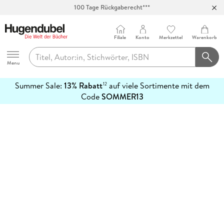
100 Tage Rückgaberecht***
Abholung in über 100 Filialen
Filiale
Konto
Merkzettel
Warenkorb
Hugendubel
Menu
Summer Sale:
13% Rabatt
auf viele Sortimente mit dem
12
mehr
Code
SOMMER13
erfahren