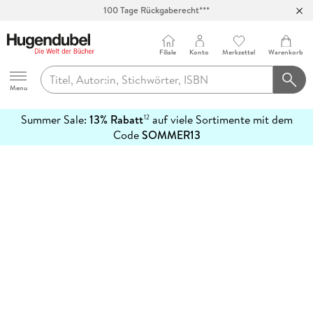
100 Tage Rückgaberecht***
Abholung in über 100 Filialen
Filiale
Konto
Merkzettel
Warenkorb
Hugendubel
Menu
Summer Sale:
13% Rabatt
auf viele Sortimente mit dem
12
mehr
Code
SOMMER13
erfahren