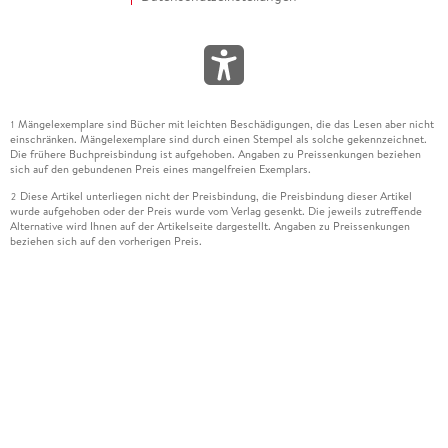
Mängelexemplare sind Bücher mit leichten Beschädigungen, die das Lesen aber nicht
1
einschränken. Mängelexemplare sind durch einen Stempel als solche gekennzeichnet.
Die frühere Buchpreisbindung ist aufgehoben. Angaben zu Preissenkungen beziehen
sich auf den gebundenen Preis eines mangelfreien Exemplars.
Diese Artikel unterliegen nicht der Preisbindung, die Preisbindung dieser Artikel
2
wurde aufgehoben oder der Preis wurde vom Verlag gesenkt. Die jeweils zutreffende
Alternative wird Ihnen auf der Artikelseite dargestellt. Angaben zu Preissenkungen
beziehen sich auf den vorherigen Preis.
Durch Öffnen der Leseprobe willigen Sie ein, dass Daten an den Anbieter der
3
Leseprobe übermittelt werden.
Der gebundene Preis dieses Artikels wird nach Ablauf des auf der Artikelseite
4
dargestellten Datums vom Verlag angehoben.
Der Preisvergleich bezieht sich auf die unverbindliche Preisempfehlung (UVP) des
5
Herstellers.
Der gebundene Preis dieses Artikels wurde vom Verlag gesenkt. Angaben zu
6
Preissenkungen beziehen sich auf den vorherigen Preis.
Die Preisbindung dieses Artikels wurde aufgehoben. Angaben zu Preissenkungen
7