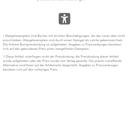
Mängelexemplare sind Bücher mit leichten Beschädigungen, die das Lesen aber nicht
1
einschränken. Mängelexemplare sind durch einen Stempel als solche gekennzeichnet.
Die frühere Buchpreisbindung ist aufgehoben. Angaben zu Preissenkungen beziehen
sich auf den gebundenen Preis eines mangelfreien Exemplars.
Diese Artikel unterliegen nicht der Preisbindung, die Preisbindung dieser Artikel
2
wurde aufgehoben oder der Preis wurde vom Verlag gesenkt. Die jeweils zutreffende
Alternative wird Ihnen auf der Artikelseite dargestellt. Angaben zu Preissenkungen
beziehen sich auf den vorherigen Preis.
Durch Öffnen der Leseprobe willigen Sie ein, dass Daten an den Anbieter der
3
Leseprobe übermittelt werden.
Der gebundene Preis dieses Artikels wird nach Ablauf des auf der Artikelseite
4
dargestellten Datums vom Verlag angehoben.
Der Preisvergleich bezieht sich auf die unverbindliche Preisempfehlung (UVP) des
5
Herstellers.
Der gebundene Preis dieses Artikels wurde vom Verlag gesenkt. Angaben zu
6
Preissenkungen beziehen sich auf den vorherigen Preis.
Die Preisbindung dieses Artikels wurde aufgehoben. Angaben zu Preissenkungen
7