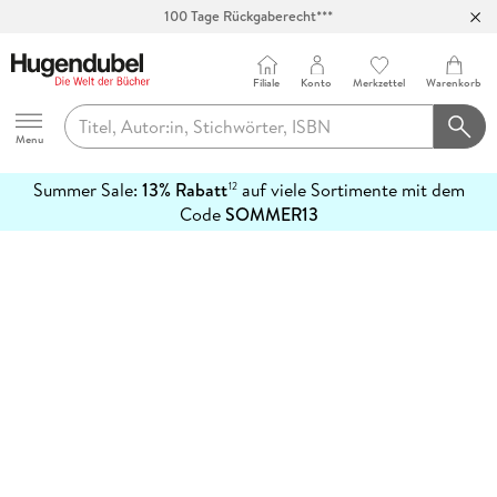
100 Tage Rückgaberecht***
Abholung in über 100 Filialen
Filiale
Konto
Merkzettel
Warenkorb
Hugendubel
Menu
Summer Sale:
13% Rabatt
auf viele Sortimente mit dem
12
mehr
Code
SOMMER13
erfahren