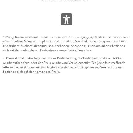
Mängelexemplare sind Bücher mit leichten Beschädigungen, die das Lesen aber nicht
1
einschränken. Mängelexemplare sind durch einen Stempel als solche gekennzeichnet.
Die frühere Buchpreisbindung ist aufgehoben. Angaben zu Preissenkungen beziehen
sich auf den gebundenen Preis eines mangelfreien Exemplars.
Diese Artikel unterliegen nicht der Preisbindung, die Preisbindung dieser Artikel
2
wurde aufgehoben oder der Preis wurde vom Verlag gesenkt. Die jeweils zutreffende
Alternative wird Ihnen auf der Artikelseite dargestellt. Angaben zu Preissenkungen
beziehen sich auf den vorherigen Preis.
Durch Öffnen der Leseprobe willigen Sie ein, dass Daten an den Anbieter der
3
Leseprobe übermittelt werden.
Der gebundene Preis dieses Artikels wird nach Ablauf des auf der Artikelseite
4
dargestellten Datums vom Verlag angehoben.
Der Preisvergleich bezieht sich auf die unverbindliche Preisempfehlung (UVP) des
5
Herstellers.
Der gebundene Preis dieses Artikels wurde vom Verlag gesenkt. Angaben zu
6
Preissenkungen beziehen sich auf den vorherigen Preis.
Die Preisbindung dieses Artikels wurde aufgehoben. Angaben zu Preissenkungen
7