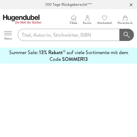
100 Tage Rückgaberecht***
Abholung in über 100 Filialen
Filiale
Konto
Merkzettel
Warenkorb
Hugendubel
Menu
Summer Sale:
13% Rabatt
auf viele Sortimente mit dem
12
mehr
Code
SOMMER13
erfahren