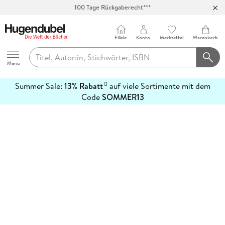
100 Tage Rückgaberecht***
Abholung in über 100 Filialen
Filiale
Konto
Merkzettel
Warenkorb
Hugendubel
Menu
Summer Sale:
13% Rabatt
auf viele Sortimente mit dem
12
mehr
Code
SOMMER13
erfahren