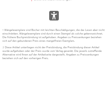
Mängelexemplare sind Bücher mit leichten Beschädigungen, die das Lesen aber nicht
1
einschränken. Mängelexemplare sind durch einen Stempel als solche gekennzeichnet.
Die frühere Buchpreisbindung ist aufgehoben. Angaben zu Preissenkungen beziehen
sich auf den gebundenen Preis eines mangelfreien Exemplars.
Diese Artikel unterliegen nicht der Preisbindung, die Preisbindung dieser Artikel
2
wurde aufgehoben oder der Preis wurde vom Verlag gesenkt. Die jeweils zutreffende
Alternative wird Ihnen auf der Artikelseite dargestellt. Angaben zu Preissenkungen
beziehen sich auf den vorherigen Preis.
Durch Öffnen der Leseprobe willigen Sie ein, dass Daten an den Anbieter der
3
Leseprobe übermittelt werden.
Der gebundene Preis dieses Artikels wird nach Ablauf des auf der Artikelseite
4
dargestellten Datums vom Verlag angehoben.
Der Preisvergleich bezieht sich auf die unverbindliche Preisempfehlung (UVP) des
5
Herstellers.
Der gebundene Preis dieses Artikels wurde vom Verlag gesenkt. Angaben zu
6
Preissenkungen beziehen sich auf den vorherigen Preis.
Die Preisbindung dieses Artikels wurde aufgehoben. Angaben zu Preissenkungen
7