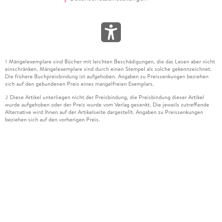
Mängelexemplare sind Bücher mit leichten Beschädigungen, die das Lesen aber nicht
1
einschränken. Mängelexemplare sind durch einen Stempel als solche gekennzeichnet.
Die frühere Buchpreisbindung ist aufgehoben. Angaben zu Preissenkungen beziehen
sich auf den gebundenen Preis eines mangelfreien Exemplars.
Diese Artikel unterliegen nicht der Preisbindung, die Preisbindung dieser Artikel
2
wurde aufgehoben oder der Preis wurde vom Verlag gesenkt. Die jeweils zutreffende
Alternative wird Ihnen auf der Artikelseite dargestellt. Angaben zu Preissenkungen
beziehen sich auf den vorherigen Preis.
Durch Öffnen der Leseprobe willigen Sie ein, dass Daten an den Anbieter der
3
Leseprobe übermittelt werden.
Der gebundene Preis dieses Artikels wird nach Ablauf des auf der Artikelseite
4
dargestellten Datums vom Verlag angehoben.
Der Preisvergleich bezieht sich auf die unverbindliche Preisempfehlung (UVP) des
5
Herstellers.
Der gebundene Preis dieses Artikels wurde vom Verlag gesenkt. Angaben zu
6
Preissenkungen beziehen sich auf den vorherigen Preis.
Die Preisbindung dieses Artikels wurde aufgehoben. Angaben zu Preissenkungen
7