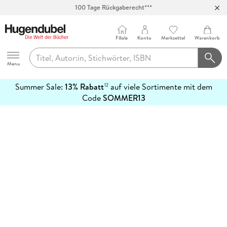
100 Tage Rückgaberecht***
Abholung in über 100 Filialen
Filiale
Konto
Merkzettel
Warenkorb
Hugendubel
Menu
Summer Sale:
13% Rabatt
auf viele Sortimente mit dem
12
mehr
Code
SOMMER13
erfahren