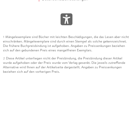
Mängelexemplare sind Bücher mit leichten Beschädigungen, die das Lesen aber nicht
1
einschränken. Mängelexemplare sind durch einen Stempel als solche gekennzeichnet.
Die frühere Buchpreisbindung ist aufgehoben. Angaben zu Preissenkungen beziehen
sich auf den gebundenen Preis eines mangelfreien Exemplars.
Diese Artikel unterliegen nicht der Preisbindung, die Preisbindung dieser Artikel
2
wurde aufgehoben oder der Preis wurde vom Verlag gesenkt. Die jeweils zutreffende
Alternative wird Ihnen auf der Artikelseite dargestellt. Angaben zu Preissenkungen
beziehen sich auf den vorherigen Preis.
Durch Öffnen der Leseprobe willigen Sie ein, dass Daten an den Anbieter der
3
Leseprobe übermittelt werden.
Der gebundene Preis dieses Artikels wird nach Ablauf des auf der Artikelseite
4
dargestellten Datums vom Verlag angehoben.
Der Preisvergleich bezieht sich auf die unverbindliche Preisempfehlung (UVP) des
5
Herstellers.
Der gebundene Preis dieses Artikels wurde vom Verlag gesenkt. Angaben zu
6
Preissenkungen beziehen sich auf den vorherigen Preis.
Die Preisbindung dieses Artikels wurde aufgehoben. Angaben zu Preissenkungen
7