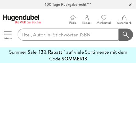
100 Tage Rückgaberecht***
Abholung in über 100 Filialen
Filiale
Konto
Merkzettel
Warenkorb
Hugendubel
Menu
Summer Sale:
13% Rabatt
auf viele Sortimente mit dem
12
mehr
Code
SOMMER13
erfahren