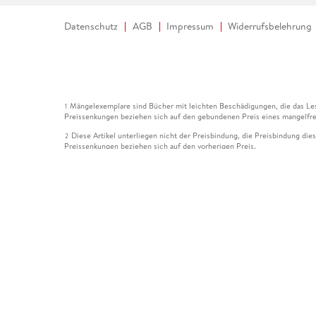
Datenschutz
AGB
Impressum
Widerrufsbelehrung
Mängelexemplare sind Bücher mit leichten Beschädigungen, die das Les
1
Preissenkungen beziehen sich auf den gebundenen Preis eines mangelfre
Diese Artikel unterliegen nicht der Preisbindung, die Preisbindung die
2
Preissenkungen beziehen sich auf den vorherigen Preis.
Durch Öffnen der Leseprobe willigen Sie ein, dass Daten an den Anbie
3
Der gebundene Preis dieses Artikels wird nach Ablauf des auf der Arti
4
Der Preisvergleich bezieht sich auf die unverbindliche Preisempfehlun
5
Der gebundene Preis dieses Artikels wurde vom Verlag gesenkt. Angabe
6
Die Preisbindung dieses Artikels wurde aufgehoben. Angaben zu Preis
7
Der gebundene Preis dieses Artikels wird nach Ablauf des auf der Arti
8
Ihr Gutschein SOMMER13 gilt bis einschließlich 10.08.2026. Sie könne
12
gültig für gesetzlich preisgebundene Artikel (deutschsprachige Bücher 
Gutscheinen und Geschenkkarten kombinierbar. Eine Barauszahlung ist ni