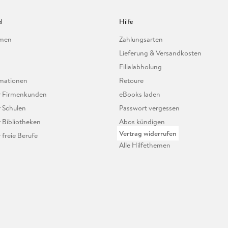
l
Hilfe
hmen
Zahlungsarten
Lieferung & Versandkosten
Filialabholung
mationen
Retoure
ür Firmenkunden
eBooks laden
r Schulen
Passwort vergessen
r Bibliotheken
Abos kündigen
Vertrag widerrufen
r freie Berufe
Alle Hilfethemen