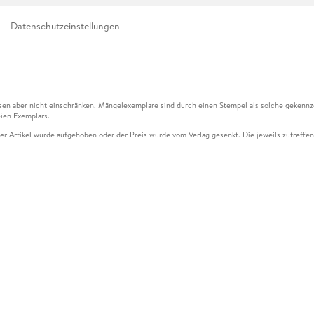
Datenschutzeinstellungen
en aber nicht einschränken. Mängelexemplare sind durch einen Stempel als solche gekennz
ien Exemplars.
ser Artikel wurde aufgehoben oder der Preis wurde vom Verlag gesenkt. Die jeweils zutreffend
ter der Leseprobe übermittelt werden.
kelseite dargestellten Datums vom Verlag angehoben.
g (UVP) des Herstellers.
n zu Preissenkungen beziehen sich auf den vorherigen Preis.
senkungen beziehen sich auf den letzten gebundenen Preis.
kelseite dargestellten Datums vom Verlag angehoben.
n den Gutschein ausschließlich online einlösen unter www.hugendubel.de. Keine Bestellung z
und eBooks) sowie für preisgebundene Kalender, tolino shine (4016621130466), tolino selec
cht möglich. Ein Weiterverkauf und der Handel des Gutscheincodes sind nicht gestattet.