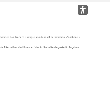
eichnet. Die frühere Buchpreisbindung ist aufgehoben. Angaben zu
e Alternative wird Ihnen auf der Artikelseite dargestellt. Angaben zu
ur Abholung mit Zahlung in der Filiale möglich. Der Gutschein ist nicht
t und das Hugendubel Hörbuch Abo. Der Gutschein ist nicht mit anderen