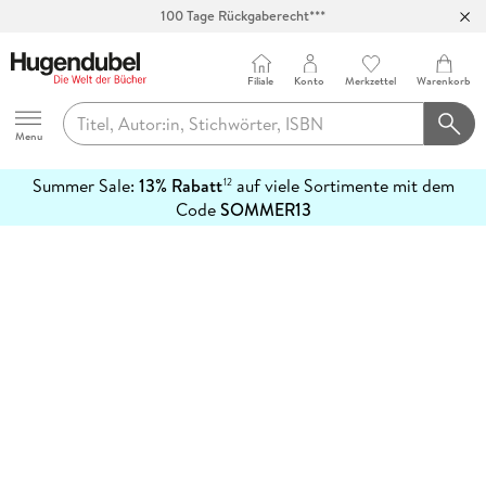
100 Tage Rückgaberecht***
Abholung in über 100 Filialen
Filiale
Konto
Merkzettel
Warenkorb
Hugendubel
Menu
Summer Sale:
13% Rabatt
auf viele Sortimente mit dem
12
mehr
Code
SOMMER13
erfahren