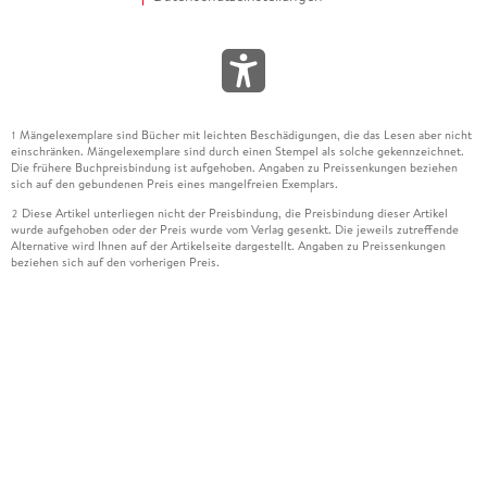
Mängelexemplare sind Bücher mit leichten Beschädigungen, die das Lesen aber nicht
1
einschränken. Mängelexemplare sind durch einen Stempel als solche gekennzeichnet.
Die frühere Buchpreisbindung ist aufgehoben. Angaben zu Preissenkungen beziehen
sich auf den gebundenen Preis eines mangelfreien Exemplars.
Diese Artikel unterliegen nicht der Preisbindung, die Preisbindung dieser Artikel
2
wurde aufgehoben oder der Preis wurde vom Verlag gesenkt. Die jeweils zutreffende
Alternative wird Ihnen auf der Artikelseite dargestellt. Angaben zu Preissenkungen
beziehen sich auf den vorherigen Preis.
Durch Öffnen der Leseprobe willigen Sie ein, dass Daten an den Anbieter der
3
Leseprobe übermittelt werden.
Der gebundene Preis dieses Artikels wird nach Ablauf des auf der Artikelseite
4
dargestellten Datums vom Verlag angehoben.
Der Preisvergleich bezieht sich auf die unverbindliche Preisempfehlung (UVP) des
5
Herstellers.
Der gebundene Preis dieses Artikels wurde vom Verlag gesenkt. Angaben zu
6
Preissenkungen beziehen sich auf den vorherigen Preis.
Die Preisbindung dieses Artikels wurde aufgehoben. Angaben zu Preissenkungen
7