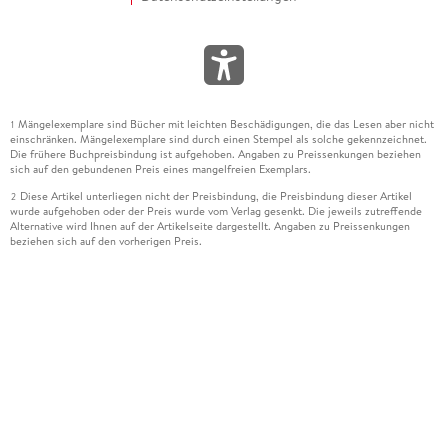
Mängelexemplare sind Bücher mit leichten Beschädigungen, die das Lesen aber nicht
1
einschränken. Mängelexemplare sind durch einen Stempel als solche gekennzeichnet.
Die frühere Buchpreisbindung ist aufgehoben. Angaben zu Preissenkungen beziehen
sich auf den gebundenen Preis eines mangelfreien Exemplars.
Diese Artikel unterliegen nicht der Preisbindung, die Preisbindung dieser Artikel
2
wurde aufgehoben oder der Preis wurde vom Verlag gesenkt. Die jeweils zutreffende
Alternative wird Ihnen auf der Artikelseite dargestellt. Angaben zu Preissenkungen
beziehen sich auf den vorherigen Preis.
Durch Öffnen der Leseprobe willigen Sie ein, dass Daten an den Anbieter der
3
Leseprobe übermittelt werden.
Der gebundene Preis dieses Artikels wird nach Ablauf des auf der Artikelseite
4
dargestellten Datums vom Verlag angehoben.
Der Preisvergleich bezieht sich auf die unverbindliche Preisempfehlung (UVP) des
5
Herstellers.
Der gebundene Preis dieses Artikels wurde vom Verlag gesenkt. Angaben zu
6
Preissenkungen beziehen sich auf den vorherigen Preis.
Die Preisbindung dieses Artikels wurde aufgehoben. Angaben zu Preissenkungen
7