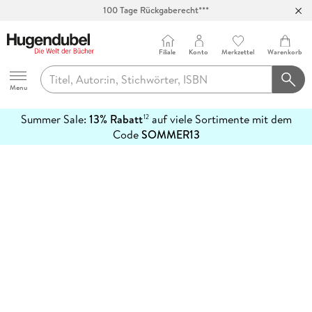
100 Tage Rückgaberecht***
Abholung in über 100 Filialen
Filiale
Konto
Merkzettel
Warenkorb
Hugendubel
Menu
Summer Sale:
13% Rabatt
auf viele Sortimente mit dem
12
mehr
Code
SOMMER13
erfahren