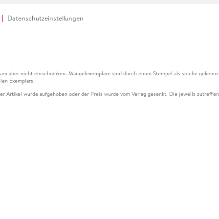
Datenschutzeinstellungen
en aber nicht einschränken. Mängelexemplare sind durch einen Stempel als solche gekennz
ien Exemplars.
ser Artikel wurde aufgehoben oder der Preis wurde vom Verlag gesenkt. Die jeweils zutreffend
ter der Leseprobe übermittelt werden.
kelseite dargestellten Datums vom Verlag angehoben.
g (UVP) des Herstellers.
n zu Preissenkungen beziehen sich auf den vorherigen Preis.
senkungen beziehen sich auf den letzten gebundenen Preis.
kelseite dargestellten Datums vom Verlag angehoben.
n den Gutschein ausschließlich online einlösen unter www.hugendubel.de. Keine Bestellung z
und eBooks) sowie für preisgebundene Kalender, tolino shine (4016621130466), tolino selec
cht möglich. Ein Weiterverkauf und der Handel des Gutscheincodes sind nicht gestattet.