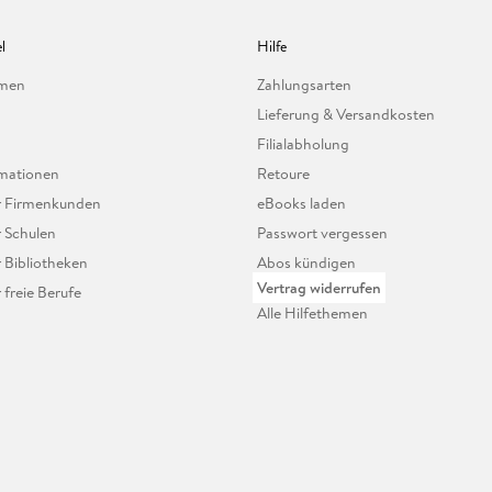
l
Hilfe
hmen
Zahlungsarten
Lieferung & Versandkosten
Filialabholung
mationen
Retoure
ür Firmenkunden
eBooks laden
r Schulen
Passwort vergessen
r Bibliotheken
Abos kündigen
Vertrag widerrufen
r freie Berufe
Alle Hilfethemen