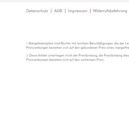
Datenschutz
AGB
Impressum
Widerrufsbelehrung
Mängelexemplare sind Bücher mit leichten Beschädigungen, die das Les
1
Preissenkungen beziehen sich auf den gebundenen Preis eines mangelfre
Diese Artikel unterliegen nicht der Preisbindung, die Preisbindung die
2
Preissenkungen beziehen sich auf den vorherigen Preis.
Durch Öffnen der Leseprobe willigen Sie ein, dass Daten an den Anbie
3
Der gebundene Preis dieses Artikels wird nach Ablauf des auf der Arti
4
Der Preisvergleich bezieht sich auf die unverbindliche Preisempfehlun
5
Der gebundene Preis dieses Artikels wurde vom Verlag gesenkt. Angabe
6
Die Preisbindung dieses Artikels wurde aufgehoben. Angaben zu Preis
7
Der gebundene Preis dieses Artikels wird nach Ablauf des auf der Arti
8
Ihr Gutschein SOMMER13 gilt bis einschließlich 10.08.2026. Sie könne
12
gültig für gesetzlich preisgebundene Artikel (deutschsprachige Bücher 
Gutscheinen und Geschenkkarten kombinierbar. Eine Barauszahlung ist ni