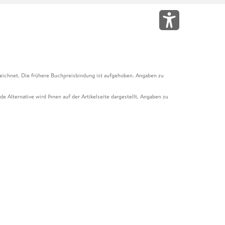
eichnet. Die frühere Buchpreisbindung ist aufgehoben. Angaben zu
e Alternative wird Ihnen auf der Artikelseite dargestellt. Angaben zu
ur Abholung mit Zahlung in der Filiale möglich. Der Gutschein ist nicht
t und das Hugendubel Hörbuch Abo. Der Gutschein ist nicht mit anderen