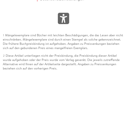
Mängelexemplare sind Bücher mit leichten Beschädigungen, die das Lesen aber nicht
1
einschränken. Mängelexemplare sind durch einen Stempel als solche gekennzeichnet.
Die frühere Buchpreisbindung ist aufgehoben. Angaben zu Preissenkungen beziehen
sich auf den gebundenen Preis eines mangelfreien Exemplars.
Diese Artikel unterliegen nicht der Preisbindung, die Preisbindung dieser Artikel
2
wurde aufgehoben oder der Preis wurde vom Verlag gesenkt. Die jeweils zutreffende
Alternative wird Ihnen auf der Artikelseite dargestellt. Angaben zu Preissenkungen
beziehen sich auf den vorherigen Preis.
Durch Öffnen der Leseprobe willigen Sie ein, dass Daten an den Anbieter der
3
Leseprobe übermittelt werden.
Der gebundene Preis dieses Artikels wird nach Ablauf des auf der Artikelseite
4
dargestellten Datums vom Verlag angehoben.
Der Preisvergleich bezieht sich auf die unverbindliche Preisempfehlung (UVP) des
5
Herstellers.
Der gebundene Preis dieses Artikels wurde vom Verlag gesenkt. Angaben zu
6
Preissenkungen beziehen sich auf den vorherigen Preis.
Die Preisbindung dieses Artikels wurde aufgehoben. Angaben zu Preissenkungen
7