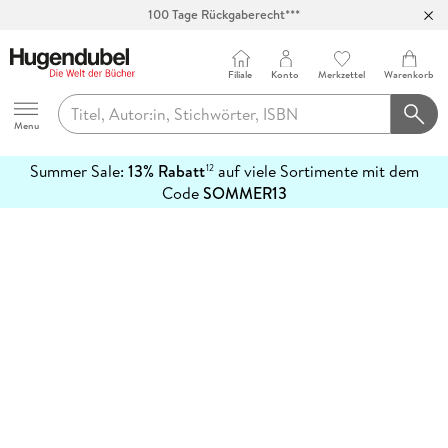
100 Tage Rückgaberecht***
Abholung in über 100 Filialen
Filiale
Konto
Merkzettel
Warenkorb
Hugendubel
Menu
Summer Sale:
13% Rabatt
auf viele Sortimente mit dem
12
mehr
Code
SOMMER13
erfahren