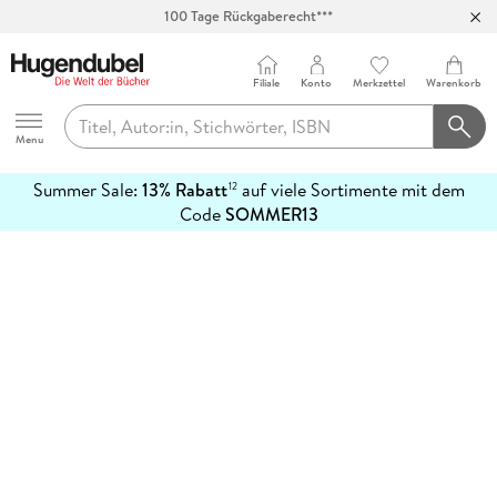
100 Tage Rückgaberecht***
Abholung in über 100 Filialen
Filiale
Konto
Merkzettel
Warenkorb
Hugendubel
Menu
Summer Sale:
13% Rabatt
auf viele Sortimente mit dem
12
mehr
Code
SOMMER13
erfahren