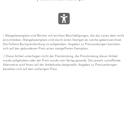
Mängelexemplare sind Bücher mit leichten Beschädigungen, die das Lesen aber nicht
1
einschränken. Mängelexemplare sind durch einen Stempel als solche gekennzeichnet.
Die frühere Buchpreisbindung ist aufgehoben. Angaben zu Preissenkungen beziehen
sich auf den gebundenen Preis eines mangelfreien Exemplars.
Diese Artikel unterliegen nicht der Preisbindung, die Preisbindung dieser Artikel
2
wurde aufgehoben oder der Preis wurde vom Verlag gesenkt. Die jeweils zutreffende
Alternative wird Ihnen auf der Artikelseite dargestellt. Angaben zu Preissenkungen
beziehen sich auf den vorherigen Preis.
Durch Öffnen der Leseprobe willigen Sie ein, dass Daten an den Anbieter der
3
Leseprobe übermittelt werden.
Der gebundene Preis dieses Artikels wird nach Ablauf des auf der Artikelseite
4
dargestellten Datums vom Verlag angehoben.
Der Preisvergleich bezieht sich auf die unverbindliche Preisempfehlung (UVP) des
5
Herstellers.
Der gebundene Preis dieses Artikels wurde vom Verlag gesenkt. Angaben zu
6
Preissenkungen beziehen sich auf den vorherigen Preis.
Die Preisbindung dieses Artikels wurde aufgehoben. Angaben zu Preissenkungen
7