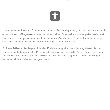
Mängelexemplare sind Bücher mit leichten Beschädigungen, die das Lesen aber nicht
1
einschränken. Mängelexemplare sind durch einen Stempel als solche gekennzeichnet.
Die frühere Buchpreisbindung ist aufgehoben. Angaben zu Preissenkungen beziehen
sich auf den gebundenen Preis eines mangelfreien Exemplars.
Diese Artikel unterliegen nicht der Preisbindung, die Preisbindung dieser Artikel
2
wurde aufgehoben oder der Preis wurde vom Verlag gesenkt. Die jeweils zutreffende
Alternative wird Ihnen auf der Artikelseite dargestellt. Angaben zu Preissenkungen
beziehen sich auf den vorherigen Preis.
Durch Öffnen der Leseprobe willigen Sie ein, dass Daten an den Anbieter der
3
Leseprobe übermittelt werden.
Der gebundene Preis dieses Artikels wird nach Ablauf des auf der Artikelseite
4
dargestellten Datums vom Verlag angehoben.
Der Preisvergleich bezieht sich auf die unverbindliche Preisempfehlung (UVP) des
5
Herstellers.
Der gebundene Preis dieses Artikels wurde vom Verlag gesenkt. Angaben zu
6
Preissenkungen beziehen sich auf den vorherigen Preis.
Die Preisbindung dieses Artikels wurde aufgehoben. Angaben zu Preissenkungen
7