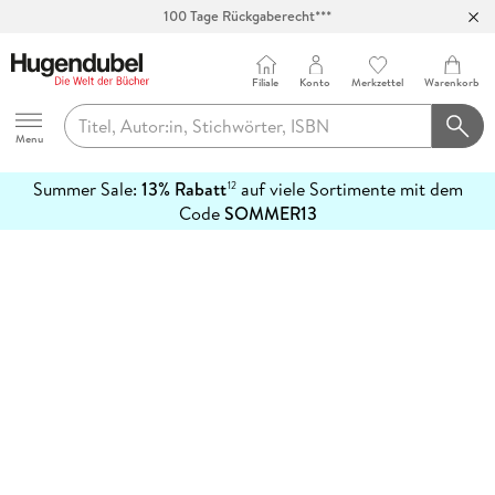
100 Tage Rückgaberecht***
Abholung in über 100 Filialen
Filiale
Konto
Merkzettel
Warenkorb
Hugendubel
Menu
Summer Sale:
13% Rabatt
auf viele Sortimente mit dem
12
mehr
Code
SOMMER13
erfahren