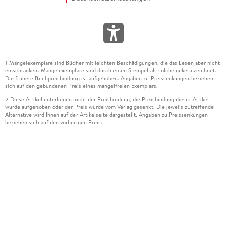
Mängelexemplare sind Bücher mit leichten Beschädigungen, die das Lesen aber nicht
1
einschränken. Mängelexemplare sind durch einen Stempel als solche gekennzeichnet.
Die frühere Buchpreisbindung ist aufgehoben. Angaben zu Preissenkungen beziehen
sich auf den gebundenen Preis eines mangelfreien Exemplars.
Diese Artikel unterliegen nicht der Preisbindung, die Preisbindung dieser Artikel
2
wurde aufgehoben oder der Preis wurde vom Verlag gesenkt. Die jeweils zutreffende
Alternative wird Ihnen auf der Artikelseite dargestellt. Angaben zu Preissenkungen
beziehen sich auf den vorherigen Preis.
Durch Öffnen der Leseprobe willigen Sie ein, dass Daten an den Anbieter der
3
Leseprobe übermittelt werden.
Der gebundene Preis dieses Artikels wird nach Ablauf des auf der Artikelseite
4
dargestellten Datums vom Verlag angehoben.
Der Preisvergleich bezieht sich auf die unverbindliche Preisempfehlung (UVP) des
5
Herstellers.
Der gebundene Preis dieses Artikels wurde vom Verlag gesenkt. Angaben zu
6
Preissenkungen beziehen sich auf den vorherigen Preis.
Die Preisbindung dieses Artikels wurde aufgehoben. Angaben zu Preissenkungen
7