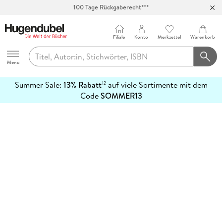
100 Tage Rückgaberecht***
Abholung in über 100 Filialen
Filiale
Konto
Merkzettel
Warenkorb
Hugendubel
Menu
Summer Sale:
13% Rabatt
auf viele Sortimente mit dem
12
mehr
Code
SOMMER13
erfahren