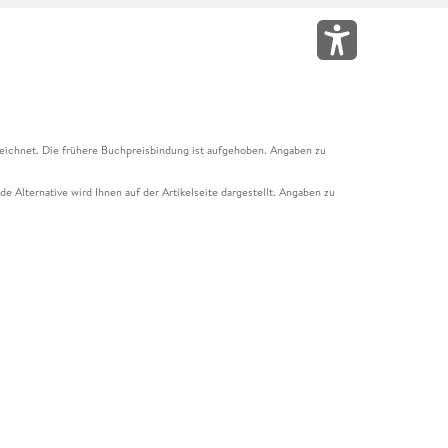
eichnet. Die frühere Buchpreisbindung ist aufgehoben. Angaben zu
e Alternative wird Ihnen auf der Artikelseite dargestellt. Angaben zu
ur Abholung mit Zahlung in der Filiale möglich. Der Gutschein ist nicht
t und das Hugendubel Hörbuch Abo. Der Gutschein ist nicht mit anderen