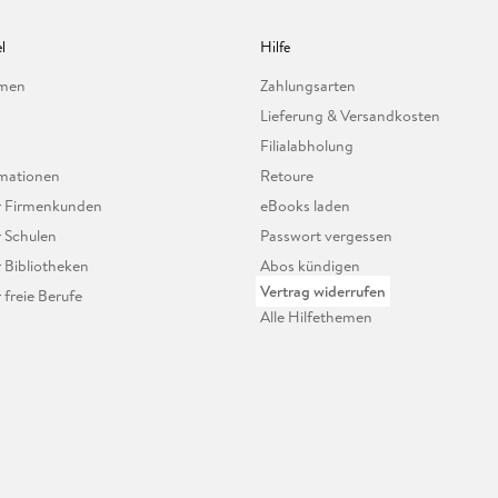
l
Hilfe
hmen
Zahlungsarten
Lieferung & Versandkosten
Filialabholung
mationen
Retoure
ür Firmenkunden
eBooks laden
r Schulen
Passwort vergessen
r Bibliotheken
Abos kündigen
Vertrag widerrufen
r freie Berufe
Alle Hilfethemen