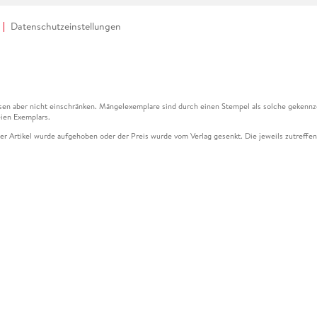
Datenschutzeinstellungen
en aber nicht einschränken. Mängelexemplare sind durch einen Stempel als solche gekennz
ien Exemplars.
ser Artikel wurde aufgehoben oder der Preis wurde vom Verlag gesenkt. Die jeweils zutreffend
ter der Leseprobe übermittelt werden.
kelseite dargestellten Datums vom Verlag angehoben.
g (UVP) des Herstellers.
n zu Preissenkungen beziehen sich auf den vorherigen Preis.
senkungen beziehen sich auf den letzten gebundenen Preis.
kelseite dargestellten Datums vom Verlag angehoben.
n den Gutschein ausschließlich online einlösen unter www.hugendubel.de. Keine Bestellung z
und eBooks) sowie für preisgebundene Kalender, tolino shine (4016621130466), tolino selec
cht möglich. Ein Weiterverkauf und der Handel des Gutscheincodes sind nicht gestattet.