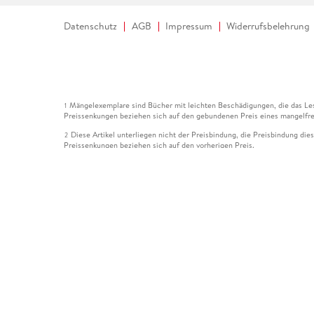
Datenschutz
AGB
Impressum
Widerrufsbelehrung
Mängelexemplare sind Bücher mit leichten Beschädigungen, die das Les
1
Preissenkungen beziehen sich auf den gebundenen Preis eines mangelfre
Diese Artikel unterliegen nicht der Preisbindung, die Preisbindung die
2
Preissenkungen beziehen sich auf den vorherigen Preis.
Durch Öffnen der Leseprobe willigen Sie ein, dass Daten an den Anbie
3
Der gebundene Preis dieses Artikels wird nach Ablauf des auf der Arti
4
Der Preisvergleich bezieht sich auf die unverbindliche Preisempfehlun
5
Der gebundene Preis dieses Artikels wurde vom Verlag gesenkt. Angabe
6
Die Preisbindung dieses Artikels wurde aufgehoben. Angaben zu Preis
7
Der gebundene Preis dieses Artikels wird nach Ablauf des auf der Arti
8
Ihr Gutschein SOMMER13 gilt bis einschließlich 10.08.2026. Sie könne
12
gültig für gesetzlich preisgebundene Artikel (deutschsprachige Bücher 
Gutscheinen und Geschenkkarten kombinierbar. Eine Barauszahlung ist ni