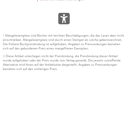
Mängelexemplare sind Bücher mit leichten Beschädigungen, die das Lesen aber nicht
1
einschränken. Mängelexemplare sind durch einen Stempel als solche gekennzeichnet.
Die frühere Buchpreisbindung ist aufgehoben. Angaben zu Preissenkungen beziehen
sich auf den gebundenen Preis eines mangelfreien Exemplars.
Diese Artikel unterliegen nicht der Preisbindung, die Preisbindung dieser Artikel
2
wurde aufgehoben oder der Preis wurde vom Verlag gesenkt. Die jeweils zutreffende
Alternative wird Ihnen auf der Artikelseite dargestellt. Angaben zu Preissenkungen
beziehen sich auf den vorherigen Preis.
Durch Öffnen der Leseprobe willigen Sie ein, dass Daten an den Anbieter der
3
Leseprobe übermittelt werden.
Der gebundene Preis dieses Artikels wird nach Ablauf des auf der Artikelseite
4
dargestellten Datums vom Verlag angehoben.
Der Preisvergleich bezieht sich auf die unverbindliche Preisempfehlung (UVP) des
5
Herstellers.
Der gebundene Preis dieses Artikels wurde vom Verlag gesenkt. Angaben zu
6
Preissenkungen beziehen sich auf den vorherigen Preis.
Die Preisbindung dieses Artikels wurde aufgehoben. Angaben zu Preissenkungen
7