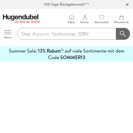
100 Tage Rückgaberecht***
Abholung in über 100 Filialen
Filiale
Konto
Merkzettel
Warenkorb
Hugendubel
Menu
Summer Sale:
13% Rabatt
auf viele Sortimente mit dem
12
mehr
Code
SOMMER13
erfahren