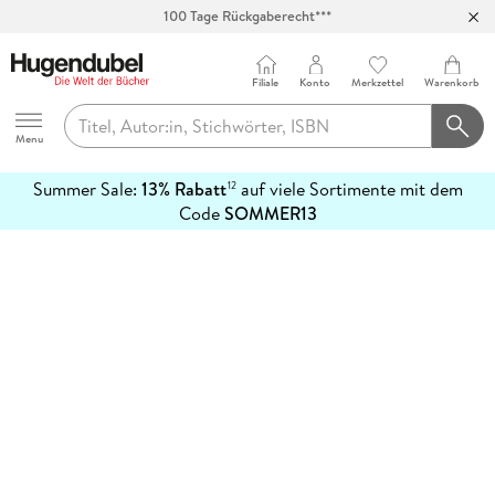
100 Tage Rückgaberecht***
Abholung in über 100 Filialen
Filiale
Konto
Merkzettel
Warenkorb
Hugendubel
Menu
Summer Sale:
13% Rabatt
auf viele Sortimente mit dem
12
mehr
Code
SOMMER13
erfahren