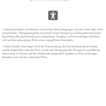
Mängelexemplare sind Bücher mit leichten Beschädigungen, die das Lesen aber nicht
1
einschränken. Mängelexemplare sind durch einen Stempel als solche gekennzeichnet.
Die frühere Buchpreisbindung ist aufgehoben. Angaben zu Preissenkungen beziehen
sich auf den gebundenen Preis eines mangelfreien Exemplars.
Diese Artikel unterliegen nicht der Preisbindung, die Preisbindung dieser Artikel
2
wurde aufgehoben oder der Preis wurde vom Verlag gesenkt. Die jeweils zutreffende
Alternative wird Ihnen auf der Artikelseite dargestellt. Angaben zu Preissenkungen
beziehen sich auf den vorherigen Preis.
Durch Öffnen der Leseprobe willigen Sie ein, dass Daten an den Anbieter der
3
Leseprobe übermittelt werden.
Der gebundene Preis dieses Artikels wird nach Ablauf des auf der Artikelseite
4
dargestellten Datums vom Verlag angehoben.
Der Preisvergleich bezieht sich auf die unverbindliche Preisempfehlung (UVP) des
5
Herstellers.
Der gebundene Preis dieses Artikels wurde vom Verlag gesenkt. Angaben zu
6
Preissenkungen beziehen sich auf den vorherigen Preis.
Die Preisbindung dieses Artikels wurde aufgehoben. Angaben zu Preissenkungen
7