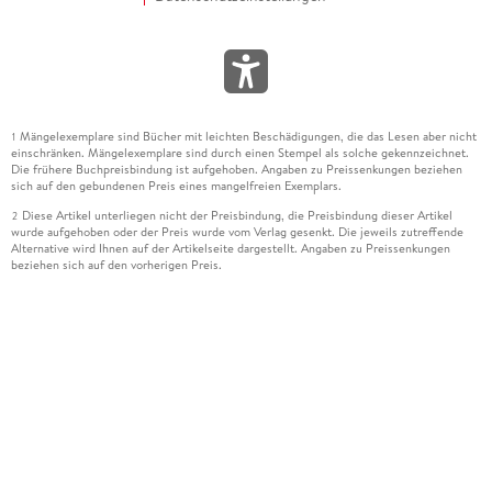
Mängelexemplare sind Bücher mit leichten Beschädigungen, die das Lesen aber nicht
1
einschränken. Mängelexemplare sind durch einen Stempel als solche gekennzeichnet.
Die frühere Buchpreisbindung ist aufgehoben. Angaben zu Preissenkungen beziehen
sich auf den gebundenen Preis eines mangelfreien Exemplars.
Diese Artikel unterliegen nicht der Preisbindung, die Preisbindung dieser Artikel
2
wurde aufgehoben oder der Preis wurde vom Verlag gesenkt. Die jeweils zutreffende
Alternative wird Ihnen auf der Artikelseite dargestellt. Angaben zu Preissenkungen
beziehen sich auf den vorherigen Preis.
Durch Öffnen der Leseprobe willigen Sie ein, dass Daten an den Anbieter der
3
Leseprobe übermittelt werden.
Der gebundene Preis dieses Artikels wird nach Ablauf des auf der Artikelseite
4
dargestellten Datums vom Verlag angehoben.
Der Preisvergleich bezieht sich auf die unverbindliche Preisempfehlung (UVP) des
5
Herstellers.
Der gebundene Preis dieses Artikels wurde vom Verlag gesenkt. Angaben zu
6
Preissenkungen beziehen sich auf den vorherigen Preis.
Die Preisbindung dieses Artikels wurde aufgehoben. Angaben zu Preissenkungen
7