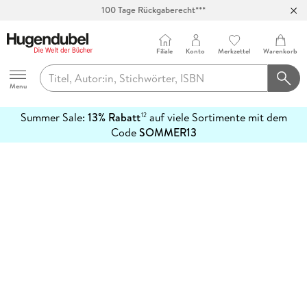
100 Tage Rückgaberecht***
Abholung in über 100 Filialen
Filiale
Konto
Merkzettel
Warenkorb
Hugendubel
Menu
Summer Sale:
13% Rabatt
auf viele Sortimente mit dem
12
mehr
Code
SOMMER13
erfahren