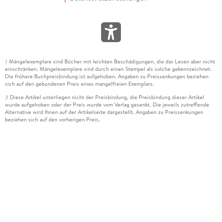
Mängelexemplare sind Bücher mit leichten Beschädigungen, die das Lesen aber nicht
1
einschränken. Mängelexemplare sind durch einen Stempel als solche gekennzeichnet.
Die frühere Buchpreisbindung ist aufgehoben. Angaben zu Preissenkungen beziehen
sich auf den gebundenen Preis eines mangelfreien Exemplars.
Diese Artikel unterliegen nicht der Preisbindung, die Preisbindung dieser Artikel
2
wurde aufgehoben oder der Preis wurde vom Verlag gesenkt. Die jeweils zutreffende
Alternative wird Ihnen auf der Artikelseite dargestellt. Angaben zu Preissenkungen
beziehen sich auf den vorherigen Preis.
Durch Öffnen der Leseprobe willigen Sie ein, dass Daten an den Anbieter der
3
Leseprobe übermittelt werden.
Der gebundene Preis dieses Artikels wird nach Ablauf des auf der Artikelseite
4
dargestellten Datums vom Verlag angehoben.
Der Preisvergleich bezieht sich auf die unverbindliche Preisempfehlung (UVP) des
5
Herstellers.
Der gebundene Preis dieses Artikels wurde vom Verlag gesenkt. Angaben zu
6
Preissenkungen beziehen sich auf den vorherigen Preis.
Die Preisbindung dieses Artikels wurde aufgehoben. Angaben zu Preissenkungen
7