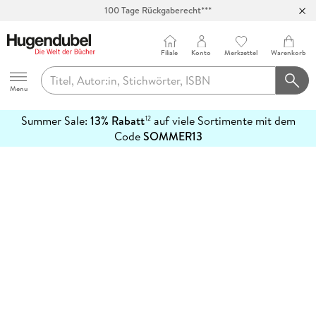
100 Tage Rückgaberecht***
Abholung in über 100 Filialen
Filiale
Konto
Merkzettel
Warenkorb
Hugendubel
Menu
Summer Sale:
13% Rabatt
auf viele Sortimente mit dem
12
mehr
Code
SOMMER13
erfahren