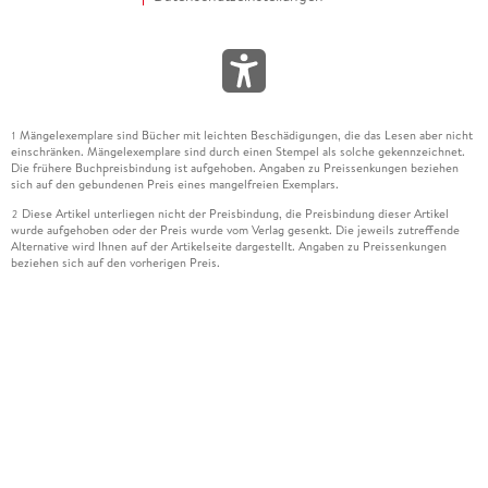
Mängelexemplare sind Bücher mit leichten Beschädigungen, die das Lesen aber nicht
1
einschränken. Mängelexemplare sind durch einen Stempel als solche gekennzeichnet.
Die frühere Buchpreisbindung ist aufgehoben. Angaben zu Preissenkungen beziehen
sich auf den gebundenen Preis eines mangelfreien Exemplars.
Diese Artikel unterliegen nicht der Preisbindung, die Preisbindung dieser Artikel
2
wurde aufgehoben oder der Preis wurde vom Verlag gesenkt. Die jeweils zutreffende
Alternative wird Ihnen auf der Artikelseite dargestellt. Angaben zu Preissenkungen
beziehen sich auf den vorherigen Preis.
Durch Öffnen der Leseprobe willigen Sie ein, dass Daten an den Anbieter der
3
Leseprobe übermittelt werden.
Der gebundene Preis dieses Artikels wird nach Ablauf des auf der Artikelseite
4
dargestellten Datums vom Verlag angehoben.
Der Preisvergleich bezieht sich auf die unverbindliche Preisempfehlung (UVP) des
5
Herstellers.
Der gebundene Preis dieses Artikels wurde vom Verlag gesenkt. Angaben zu
6
Preissenkungen beziehen sich auf den vorherigen Preis.
Die Preisbindung dieses Artikels wurde aufgehoben. Angaben zu Preissenkungen
7