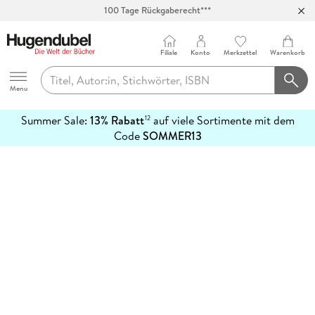
100 Tage Rückgaberecht***
Abholung in über 100 Filialen
Filiale
Konto
Merkzettel
Warenkorb
Hugendubel
Menu
Summer Sale:
13% Rabatt
auf viele Sortimente mit dem
12
mehr
Code
SOMMER13
erfahren