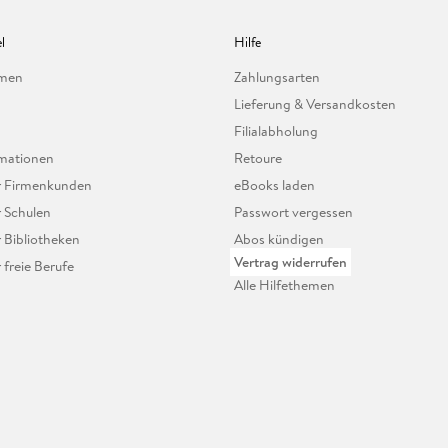
l
Hilfe
hmen
Zahlungsarten
Lieferung & Versandkosten
Filialabholung
mationen
Retoure
ür Firmenkunden
eBooks laden
r Schulen
Passwort vergessen
r Bibliotheken
Abos kündigen
Vertrag widerrufen
r freie Berufe
Alle Hilfethemen