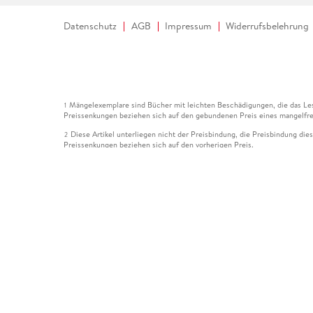
Datenschutz
AGB
Impressum
Widerrufsbelehrung
Mängelexemplare sind Bücher mit leichten Beschädigungen, die das Les
1
Preissenkungen beziehen sich auf den gebundenen Preis eines mangelfre
Diese Artikel unterliegen nicht der Preisbindung, die Preisbindung die
2
Preissenkungen beziehen sich auf den vorherigen Preis.
Durch Öffnen der Leseprobe willigen Sie ein, dass Daten an den Anbie
3
Der gebundene Preis dieses Artikels wird nach Ablauf des auf der Arti
4
Der Preisvergleich bezieht sich auf die unverbindliche Preisempfehlun
5
Der gebundene Preis dieses Artikels wurde vom Verlag gesenkt. Angabe
6
Die Preisbindung dieses Artikels wurde aufgehoben. Angaben zu Preis
7
Der gebundene Preis dieses Artikels wird nach Ablauf des auf der Arti
8
Ihr Gutschein SOMMER13 gilt bis einschließlich 10.08.2026. Sie könne
12
gültig für gesetzlich preisgebundene Artikel (deutschsprachige Bücher 
Gutscheinen und Geschenkkarten kombinierbar. Eine Barauszahlung ist ni