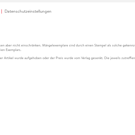
Datenschutzeinstellungen
en aber nicht einschränken. Mängelexemplare sind durch einen Stempel als solche gekennz
ien Exemplars.
ser Artikel wurde aufgehoben oder der Preis wurde vom Verlag gesenkt. Die jeweils zutreffend
ter der Leseprobe übermittelt werden.
kelseite dargestellten Datums vom Verlag angehoben.
g (UVP) des Herstellers.
n zu Preissenkungen beziehen sich auf den vorherigen Preis.
senkungen beziehen sich auf den letzten gebundenen Preis.
kelseite dargestellten Datums vom Verlag angehoben.
n den Gutschein ausschließlich online einlösen unter www.hugendubel.de. Keine Bestellung z
und eBooks) sowie für preisgebundene Kalender, tolino shine (4016621130466), tolino selec
cht möglich. Ein Weiterverkauf und der Handel des Gutscheincodes sind nicht gestattet.