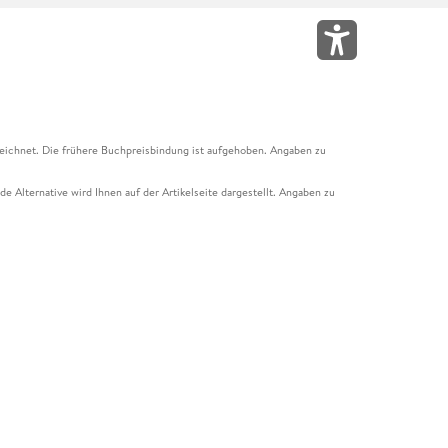
eichnet. Die frühere Buchpreisbindung ist aufgehoben. Angaben zu
e Alternative wird Ihnen auf der Artikelseite dargestellt. Angaben zu
ur Abholung mit Zahlung in der Filiale möglich. Der Gutschein ist nicht
t und das Hugendubel Hörbuch Abo. Der Gutschein ist nicht mit anderen