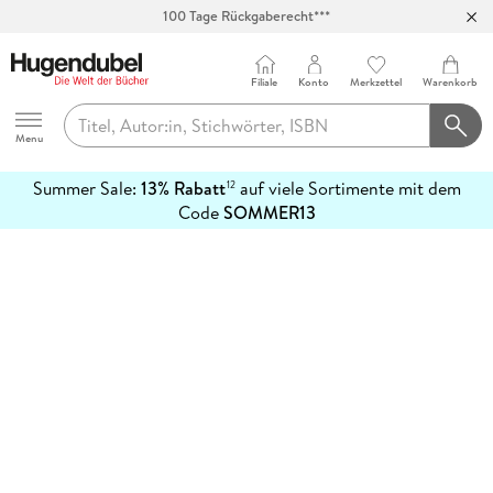
100 Tage Rückgaberecht***
Abholung in über 100 Filialen
Filiale
Konto
Merkzettel
Warenkorb
Hugendubel
Menu
Summer Sale:
13% Rabatt
auf viele Sortimente mit dem
12
mehr
Code
SOMMER13
erfahren