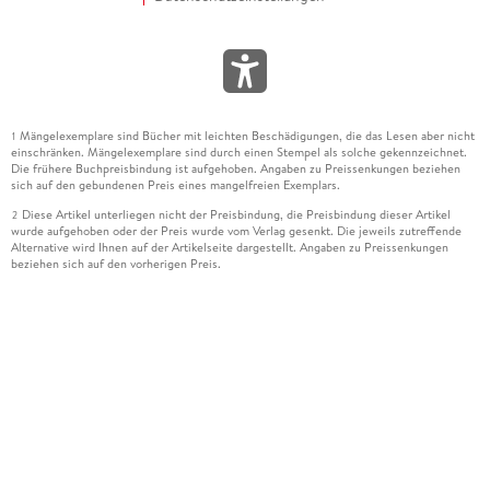
Mängelexemplare sind Bücher mit leichten Beschädigungen, die das Lesen aber nicht
1
einschränken. Mängelexemplare sind durch einen Stempel als solche gekennzeichnet.
Die frühere Buchpreisbindung ist aufgehoben. Angaben zu Preissenkungen beziehen
sich auf den gebundenen Preis eines mangelfreien Exemplars.
Diese Artikel unterliegen nicht der Preisbindung, die Preisbindung dieser Artikel
2
wurde aufgehoben oder der Preis wurde vom Verlag gesenkt. Die jeweils zutreffende
Alternative wird Ihnen auf der Artikelseite dargestellt. Angaben zu Preissenkungen
beziehen sich auf den vorherigen Preis.
Durch Öffnen der Leseprobe willigen Sie ein, dass Daten an den Anbieter der
3
Leseprobe übermittelt werden.
Der gebundene Preis dieses Artikels wird nach Ablauf des auf der Artikelseite
4
dargestellten Datums vom Verlag angehoben.
Der Preisvergleich bezieht sich auf die unverbindliche Preisempfehlung (UVP) des
5
Herstellers.
Der gebundene Preis dieses Artikels wurde vom Verlag gesenkt. Angaben zu
6
Preissenkungen beziehen sich auf den vorherigen Preis.
Die Preisbindung dieses Artikels wurde aufgehoben. Angaben zu Preissenkungen
7