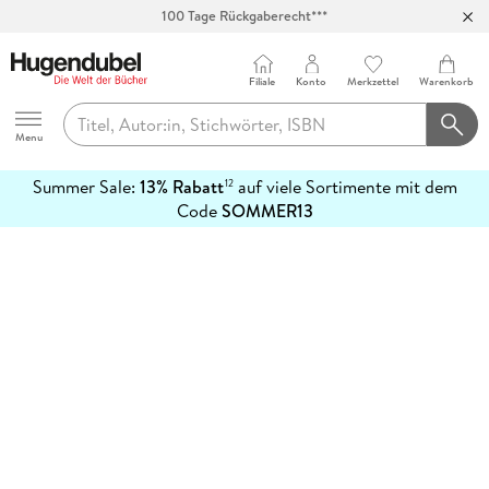
100 Tage Rückgaberecht***
Abholung in über 100 Filialen
Filiale
Konto
Merkzettel
Warenkorb
Hugendubel
Menu
Summer Sale:
13% Rabatt
auf viele Sortimente mit dem
12
mehr
Code
SOMMER13
erfahren