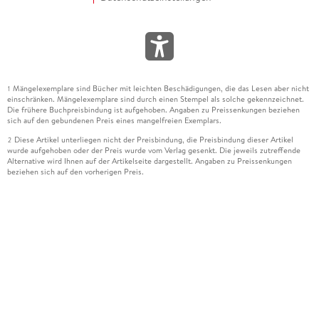
Mängelexemplare sind Bücher mit leichten Beschädigungen, die das Lesen aber nicht
1
einschränken. Mängelexemplare sind durch einen Stempel als solche gekennzeichnet.
Die frühere Buchpreisbindung ist aufgehoben. Angaben zu Preissenkungen beziehen
sich auf den gebundenen Preis eines mangelfreien Exemplars.
Diese Artikel unterliegen nicht der Preisbindung, die Preisbindung dieser Artikel
2
wurde aufgehoben oder der Preis wurde vom Verlag gesenkt. Die jeweils zutreffende
Alternative wird Ihnen auf der Artikelseite dargestellt. Angaben zu Preissenkungen
beziehen sich auf den vorherigen Preis.
Durch Öffnen der Leseprobe willigen Sie ein, dass Daten an den Anbieter der
3
Leseprobe übermittelt werden.
Der gebundene Preis dieses Artikels wird nach Ablauf des auf der Artikelseite
4
dargestellten Datums vom Verlag angehoben.
Der Preisvergleich bezieht sich auf die unverbindliche Preisempfehlung (UVP) des
5
Herstellers.
Der gebundene Preis dieses Artikels wurde vom Verlag gesenkt. Angaben zu
6
Preissenkungen beziehen sich auf den vorherigen Preis.
Die Preisbindung dieses Artikels wurde aufgehoben. Angaben zu Preissenkungen
7