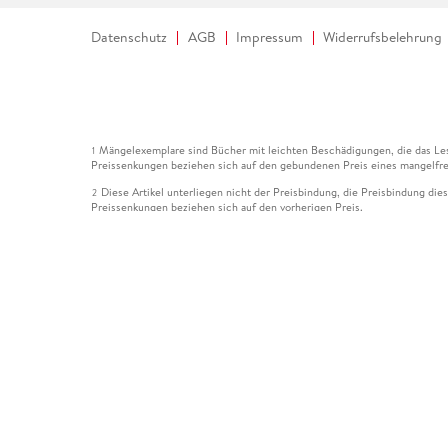
Datenschutz
AGB
Impressum
Widerrufsbelehrung
Mängelexemplare sind Bücher mit leichten Beschädigungen, die das Les
1
Preissenkungen beziehen sich auf den gebundenen Preis eines mangelfre
Diese Artikel unterliegen nicht der Preisbindung, die Preisbindung die
2
Preissenkungen beziehen sich auf den vorherigen Preis.
Durch Öffnen der Leseprobe willigen Sie ein, dass Daten an den Anbie
3
Der gebundene Preis dieses Artikels wird nach Ablauf des auf der Arti
4
Der Preisvergleich bezieht sich auf die unverbindliche Preisempfehlun
5
Der gebundene Preis dieses Artikels wurde vom Verlag gesenkt. Angabe
6
Die Preisbindung dieses Artikels wurde aufgehoben. Angaben zu Preis
7
Der gebundene Preis dieses Artikels wird nach Ablauf des auf der Arti
8
Ihr Gutschein SOMMER13 gilt bis einschließlich 10.08.2026. Sie könne
12
gültig für gesetzlich preisgebundene Artikel (deutschsprachige Bücher 
Gutscheinen und Geschenkkarten kombinierbar. Eine Barauszahlung ist ni