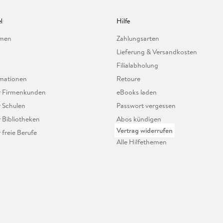
l
Hilfe
hmen
Zahlungsarten
Lieferung & Versandkosten
Filialabholung
mationen
Retoure
ür Firmenkunden
eBooks laden
r Schulen
Passwort vergessen
r Bibliotheken
Abos kündigen
Vertrag widerrufen
r freie Berufe
Alle Hilfethemen