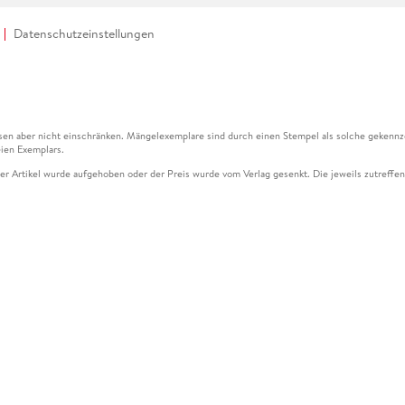
Datenschutzeinstellungen
en aber nicht einschränken. Mängelexemplare sind durch einen Stempel als solche gekennz
ien Exemplars.
ser Artikel wurde aufgehoben oder der Preis wurde vom Verlag gesenkt. Die jeweils zutreffend
ter der Leseprobe übermittelt werden.
kelseite dargestellten Datums vom Verlag angehoben.
g (UVP) des Herstellers.
n zu Preissenkungen beziehen sich auf den vorherigen Preis.
senkungen beziehen sich auf den letzten gebundenen Preis.
kelseite dargestellten Datums vom Verlag angehoben.
n den Gutschein ausschließlich online einlösen unter www.hugendubel.de. Keine Bestellung z
und eBooks) sowie für preisgebundene Kalender, tolino shine (4016621130466), tolino selec
cht möglich. Ein Weiterverkauf und der Handel des Gutscheincodes sind nicht gestattet.