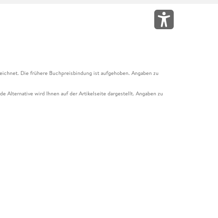
eichnet. Die frühere Buchpreisbindung ist aufgehoben. Angaben zu
e Alternative wird Ihnen auf der Artikelseite dargestellt. Angaben zu
ur Abholung mit Zahlung in der Filiale möglich. Der Gutschein ist nicht
t und das Hugendubel Hörbuch Abo. Der Gutschein ist nicht mit anderen