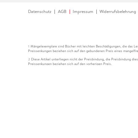
Datenschutz
AGB
Impressum
Widerrufsbelehrung
Mängelexemplare sind Bücher mit leichten Beschädigungen, die das Les
1
Preissenkungen beziehen sich auf den gebundenen Preis eines mangelfre
Diese Artikel unterliegen nicht der Preisbindung, die Preisbindung die
2
Preissenkungen beziehen sich auf den vorherigen Preis.
Durch Öffnen der Leseprobe willigen Sie ein, dass Daten an den Anbie
3
Der gebundene Preis dieses Artikels wird nach Ablauf des auf der Arti
4
Der Preisvergleich bezieht sich auf die unverbindliche Preisempfehlun
5
Der gebundene Preis dieses Artikels wurde vom Verlag gesenkt. Angabe
6
Die Preisbindung dieses Artikels wurde aufgehoben. Angaben zu Preis
7
Der gebundene Preis dieses Artikels wird nach Ablauf des auf der Arti
8
Ihr Gutschein SOMMER13 gilt bis einschließlich 10.08.2026. Sie könne
12
gültig für gesetzlich preisgebundene Artikel (deutschsprachige Bücher 
Gutscheinen und Geschenkkarten kombinierbar. Eine Barauszahlung ist ni