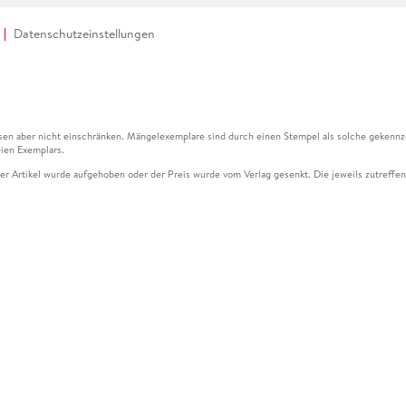
Datenschutzeinstellungen
en aber nicht einschränken. Mängelexemplare sind durch einen Stempel als solche gekennz
ien Exemplars.
ser Artikel wurde aufgehoben oder der Preis wurde vom Verlag gesenkt. Die jeweils zutreffend
ter der Leseprobe übermittelt werden.
kelseite dargestellten Datums vom Verlag angehoben.
g (UVP) des Herstellers.
n zu Preissenkungen beziehen sich auf den vorherigen Preis.
senkungen beziehen sich auf den letzten gebundenen Preis.
kelseite dargestellten Datums vom Verlag angehoben.
n den Gutschein ausschließlich online einlösen unter www.hugendubel.de. Keine Bestellung z
und eBooks) sowie für preisgebundene Kalender, tolino shine (4016621130466), tolino selec
cht möglich. Ein Weiterverkauf und der Handel des Gutscheincodes sind nicht gestattet.