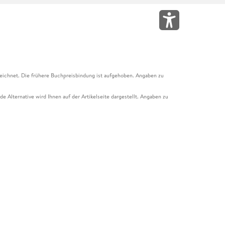
eichnet. Die frühere Buchpreisbindung ist aufgehoben. Angaben zu
e Alternative wird Ihnen auf der Artikelseite dargestellt. Angaben zu
ur Abholung mit Zahlung in der Filiale möglich. Der Gutschein ist nicht
t und das Hugendubel Hörbuch Abo. Der Gutschein ist nicht mit anderen