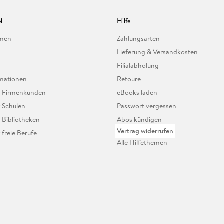
l
Hilfe
hmen
Zahlungsarten
Lieferung & Versandkosten
Filialabholung
mationen
Retoure
ür Firmenkunden
eBooks laden
r Schulen
Passwort vergessen
r Bibliotheken
Abos kündigen
Vertrag widerrufen
r freie Berufe
Alle Hilfethemen