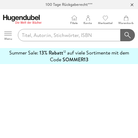
100 Tage Rückgaberecht***
Abholung in über 100 Filialen
Filiale
Konto
Merkzettel
Warenkorb
Hugendubel
Menu
Summer Sale:
13% Rabatt
auf viele Sortimente mit dem
12
mehr
Code
SOMMER13
erfahren