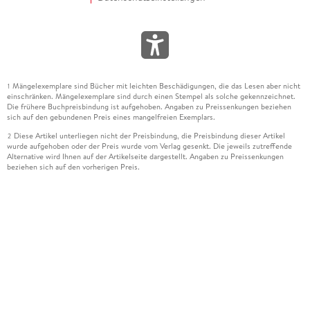
Mängelexemplare sind Bücher mit leichten Beschädigungen, die das Lesen aber nicht
1
einschränken. Mängelexemplare sind durch einen Stempel als solche gekennzeichnet.
Die frühere Buchpreisbindung ist aufgehoben. Angaben zu Preissenkungen beziehen
sich auf den gebundenen Preis eines mangelfreien Exemplars.
Diese Artikel unterliegen nicht der Preisbindung, die Preisbindung dieser Artikel
2
wurde aufgehoben oder der Preis wurde vom Verlag gesenkt. Die jeweils zutreffende
Alternative wird Ihnen auf der Artikelseite dargestellt. Angaben zu Preissenkungen
beziehen sich auf den vorherigen Preis.
Durch Öffnen der Leseprobe willigen Sie ein, dass Daten an den Anbieter der
3
Leseprobe übermittelt werden.
Der gebundene Preis dieses Artikels wird nach Ablauf des auf der Artikelseite
4
dargestellten Datums vom Verlag angehoben.
Der Preisvergleich bezieht sich auf die unverbindliche Preisempfehlung (UVP) des
5
Herstellers.
Der gebundene Preis dieses Artikels wurde vom Verlag gesenkt. Angaben zu
6
Preissenkungen beziehen sich auf den vorherigen Preis.
Die Preisbindung dieses Artikels wurde aufgehoben. Angaben zu Preissenkungen
7