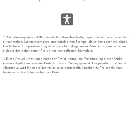
Mängelexemplare sind Bücher mit leichten Beschädigungen, die das Lesen aber nicht
1
einschränken. Mängelexemplare sind durch einen Stempel als solche gekennzeichnet.
Die frühere Buchpreisbindung ist aufgehoben. Angaben zu Preissenkungen beziehen
sich auf den gebundenen Preis eines mangelfreien Exemplars.
Diese Artikel unterliegen nicht der Preisbindung, die Preisbindung dieser Artikel
2
wurde aufgehoben oder der Preis wurde vom Verlag gesenkt. Die jeweils zutreffende
Alternative wird Ihnen auf der Artikelseite dargestellt. Angaben zu Preissenkungen
beziehen sich auf den vorherigen Preis.
Durch Öffnen der Leseprobe willigen Sie ein, dass Daten an den Anbieter der
3
Leseprobe übermittelt werden.
Der gebundene Preis dieses Artikels wird nach Ablauf des auf der Artikelseite
4
dargestellten Datums vom Verlag angehoben.
Der Preisvergleich bezieht sich auf die unverbindliche Preisempfehlung (UVP) des
5
Herstellers.
Der gebundene Preis dieses Artikels wurde vom Verlag gesenkt. Angaben zu
6
Preissenkungen beziehen sich auf den vorherigen Preis.
Die Preisbindung dieses Artikels wurde aufgehoben. Angaben zu Preissenkungen
7