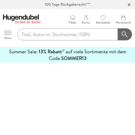
100 Tage Rückgaberecht***
Abholung in über 100 Filialen
Filiale
Konto
Merkzettel
Warenkorb
Hugendubel
Menu
Summer Sale:
13% Rabatt
auf viele Sortimente mit dem
12
mehr
Code
SOMMER13
erfahren