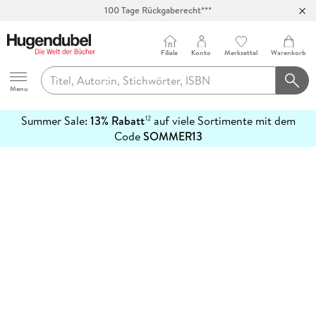
100 Tage Rückgaberecht***
Abholung in über 100 Filialen
Filiale
Konto
Merkzettel
Warenkorb
Hugendubel
Menu
Summer Sale:
13% Rabatt
auf viele Sortimente mit dem
12
mehr
Code
SOMMER13
erfahren