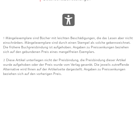
Mängelexemplare sind Bücher mit leichten Beschädigungen, die das Lesen aber nicht
1
einschränken. Mängelexemplare sind durch einen Stempel als solche gekennzeichnet.
Die frühere Buchpreisbindung ist aufgehoben. Angaben zu Preissenkungen beziehen
sich auf den gebundenen Preis eines mangelfreien Exemplars.
Diese Artikel unterliegen nicht der Preisbindung, die Preisbindung dieser Artikel
2
wurde aufgehoben oder der Preis wurde vom Verlag gesenkt. Die jeweils zutreffende
Alternative wird Ihnen auf der Artikelseite dargestellt. Angaben zu Preissenkungen
beziehen sich auf den vorherigen Preis.
Durch Öffnen der Leseprobe willigen Sie ein, dass Daten an den Anbieter der
3
Leseprobe übermittelt werden.
Der gebundene Preis dieses Artikels wird nach Ablauf des auf der Artikelseite
4
dargestellten Datums vom Verlag angehoben.
Der Preisvergleich bezieht sich auf die unverbindliche Preisempfehlung (UVP) des
5
Herstellers.
Der gebundene Preis dieses Artikels wurde vom Verlag gesenkt. Angaben zu
6
Preissenkungen beziehen sich auf den vorherigen Preis.
Die Preisbindung dieses Artikels wurde aufgehoben. Angaben zu Preissenkungen
7