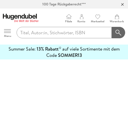
100 Tage Rückgaberecht***
Abholung in über 100 Filialen
Filiale
Konto
Merkzettel
Warenkorb
Hugendubel
Menu
Summer Sale:
13% Rabatt
auf viele Sortimente mit dem
12
mehr
Code
SOMMER13
erfahren