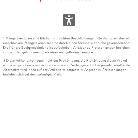
Mängelexemplare sind Bücher mit leichten Beschädigungen, die das Lesen aber nicht
1
einschränken. Mängelexemplare sind durch einen Stempel als solche gekennzeichnet.
Die frühere Buchpreisbindung ist aufgehoben. Angaben zu Preissenkungen beziehen
sich auf den gebundenen Preis eines mangelfreien Exemplars.
Diese Artikel unterliegen nicht der Preisbindung, die Preisbindung dieser Artikel
2
wurde aufgehoben oder der Preis wurde vom Verlag gesenkt. Die jeweils zutreffende
Alternative wird Ihnen auf der Artikelseite dargestellt. Angaben zu Preissenkungen
beziehen sich auf den vorherigen Preis.
Durch Öffnen der Leseprobe willigen Sie ein, dass Daten an den Anbieter der
3
Leseprobe übermittelt werden.
Der gebundene Preis dieses Artikels wird nach Ablauf des auf der Artikelseite
4
dargestellten Datums vom Verlag angehoben.
Der Preisvergleich bezieht sich auf die unverbindliche Preisempfehlung (UVP) des
5
Herstellers.
Der gebundene Preis dieses Artikels wurde vom Verlag gesenkt. Angaben zu
6
Preissenkungen beziehen sich auf den vorherigen Preis.
Die Preisbindung dieses Artikels wurde aufgehoben. Angaben zu Preissenkungen
7