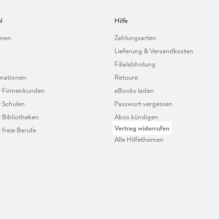
l
Hilfe
hmen
Zahlungsarten
Lieferung & Versandkosten
Filialabholung
mationen
Retoure
ür Firmenkunden
eBooks laden
r Schulen
Passwort vergessen
r Bibliotheken
Abos kündigen
Vertrag widerrufen
r freie Berufe
Alle Hilfethemen