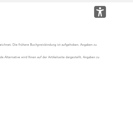
eichnet. Die frühere Buchpreisbindung ist aufgehoben. Angaben zu
e Alternative wird Ihnen auf der Artikelseite dargestellt. Angaben zu
ur Abholung mit Zahlung in der Filiale möglich. Der Gutschein ist nicht
t und das Hugendubel Hörbuch Abo. Der Gutschein ist nicht mit anderen