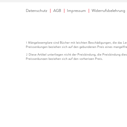
Datenschutz
AGB
Impressum
Widerrufsbelehrung
Mängelexemplare sind Bücher mit leichten Beschädigungen, die das Les
1
Preissenkungen beziehen sich auf den gebundenen Preis eines mangelfre
Diese Artikel unterliegen nicht der Preisbindung, die Preisbindung die
2
Preissenkungen beziehen sich auf den vorherigen Preis.
Durch Öffnen der Leseprobe willigen Sie ein, dass Daten an den Anbie
3
Der gebundene Preis dieses Artikels wird nach Ablauf des auf der Arti
4
Der Preisvergleich bezieht sich auf die unverbindliche Preisempfehlun
5
Der gebundene Preis dieses Artikels wurde vom Verlag gesenkt. Angabe
6
Die Preisbindung dieses Artikels wurde aufgehoben. Angaben zu Preis
7
Der gebundene Preis dieses Artikels wird nach Ablauf des auf der Arti
8
Ihr Gutschein SOMMER13 gilt bis einschließlich 10.08.2026. Sie könne
12
gültig für gesetzlich preisgebundene Artikel (deutschsprachige Bücher 
Gutscheinen und Geschenkkarten kombinierbar. Eine Barauszahlung ist ni