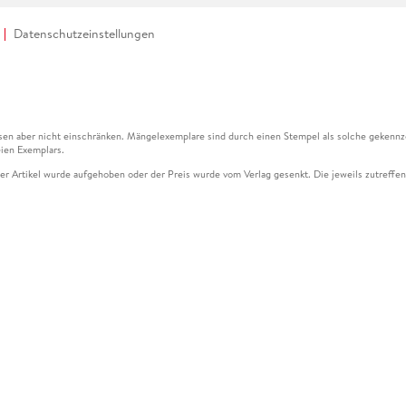
Datenschutzeinstellungen
en aber nicht einschränken. Mängelexemplare sind durch einen Stempel als solche gekennz
ien Exemplars.
ser Artikel wurde aufgehoben oder der Preis wurde vom Verlag gesenkt. Die jeweils zutreffend
ter der Leseprobe übermittelt werden.
kelseite dargestellten Datums vom Verlag angehoben.
g (UVP) des Herstellers.
n zu Preissenkungen beziehen sich auf den vorherigen Preis.
senkungen beziehen sich auf den letzten gebundenen Preis.
kelseite dargestellten Datums vom Verlag angehoben.
n den Gutschein ausschließlich online einlösen unter www.hugendubel.de. Keine Bestellung z
und eBooks) sowie für preisgebundene Kalender, tolino shine (4016621130466), tolino selec
cht möglich. Ein Weiterverkauf und der Handel des Gutscheincodes sind nicht gestattet.